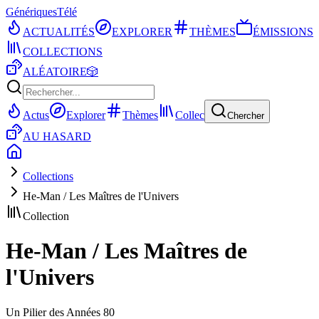
Génériques
Télé
ACTUALITÉS
EXPLORER
THÈMES
ÉMISSIONS
COLLECTIONS
ALÉATOIRE
🎲
Actus
Explorer
Thèmes
Collec
Chercher
AU HASARD
Collections
He-Man / Les Maîtres de l'Univers
Collection
He-Man / Les Maîtres de
l'Univers
Un Pilier des Années 80