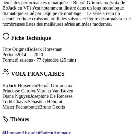
lieu à des performances remarquées : Benoît Grimmiaux (voix de
BoJack en VF) s'est notamment illustré dans un long monologue
dramatique salué par l'équipe de doublage. - La série a reçu un
accueil critique croissant au fil des saisons et figure désormais sur de
nombreuses listes des meilleures séries animées modernes.
Fiche Technique
Titre Original
BoJack Horseman
Période
2014
— 2020
Format
6 saisons
/
77 épisodes
(25 min)
VOIX FRANÇAISES
BoJack Horseman
Benoît Grimmiaux
Princesse Carolyn
Marcha Van Boven
Diane Nguyen
Josephine De Renesse
Todd Chavez
Sébastien Hébrant
Mister Peanutbutter
Bruno Georis
🏷️ Thèmes
#
Humour Absurde
#
Satire
#
Animaux