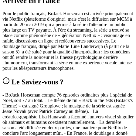
Arrivée en France
Pour le public français, BoJack Horseman est arrivée principalement
via Netflix (plateforme d'origine), mais c'est la diffusion sur MCM à
partir du 20 mai 2019 qui a permis à la série d'atteindre un public
plus large en TV payante. À l'ère du streaming, la série a trouvé sa
place comme phénomène de « génération Netflix » : visionnage en
rafale, discussions en ligne et redécouvertes successives. Le
doublage français, dirigé par Marie‑Line Landerwijn (à partir de la
saison 5), a été salué pour la qualité d'interprétation : les comédiens
ont dû rendre la noirceur et la finesse psychologique derrière
l'humour cru, transformant la série en une expérience vocale intense
pour les téléspectateurs francophones.
Le Saviez-vous ?
- BoJack Horseman compte 76 épisodes ordinaires plus 1 spécial de
Noël, soit 77 au total. - Le thème de fin « Back in the '90s (BoJack's
Theme) » est signé Grouplove ; la musique de la série est signée
Jesse Novak (avec Patrick Carney au thème). - La
créatrice‑graphiste Lisa Hanawalt a façonné l'univers visuel singulier
où animaux et humains coexistent naturellement. - La dernière
saison a été diffusée en deux parties, une manière pour Netflix de
conclure l'arc longuement mûri. - En France, le doublage a donné