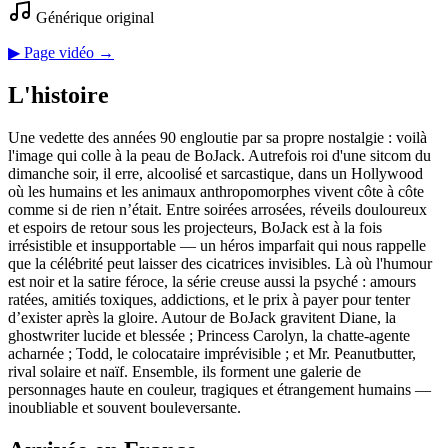
Générique original
▶ Page vidéo →
L'histoire
Une vedette des années 90 engloutie par sa propre nostalgie : voilà
l'image qui colle à la peau de BoJack. Autrefois roi d'une sitcom du
dimanche soir, il erre, alcoolisé et sarcastique, dans un Hollywood
où les humains et les animaux anthropomorphes vivent côte à côte
comme si de rien n’était. Entre soirées arrosées, réveils douloureux
et espoirs de retour sous les projecteurs, BoJack est à la fois
irrésistible et insupportable — un héros imparfait qui nous rappelle
que la célébrité peut laisser des cicatrices invisibles. Là où l'humour
est noir et la satire féroce, la série creuse aussi la psyché : amours
ratées, amitiés toxiques, addictions, et le prix à payer pour tenter
d’exister après la gloire. Autour de BoJack gravitent Diane, la
ghostwriter lucide et blessée ; Princess Carolyn, la chatte-agente
acharnée ; Todd, le colocataire imprévisible ; et Mr. Peanutbutter,
rival solaire et naïf. Ensemble, ils forment une galerie de
personnages haute en couleur, tragiques et étrangement humains —
inoubliable et souvent bouleversante.