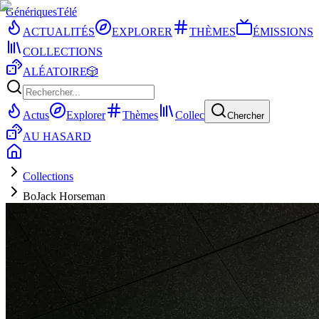
Génériques
Télé
ACTUALITÉS
EXPLORER
THÈMES
ÉMISSIONS
COLLECTIONS
ALÉATOIRE
🎲
Actus
Explorer
Thèmes
Collec
Chercher
AU HASARD
Collections
BoJack Horseman