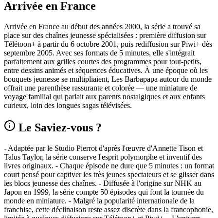
Arrivée en France
Arrivée en France au début des années 2000, la série a trouvé sa
place sur des chaînes jeunesse spécialisées : première diffusion sur
Télétoon+ à partir du 6 octobre 2001, puis rediffusion sur Piwi+ dès
septembre 2005. Avec ses formats de 5 minutes, elle s'intégrait
parfaitement aux grilles courtes des programmes pour tout-petits,
entre dessins animés et séquences éducatives. À une époque où les
bouquets jeunesse se multipliaient, Les Barbapapa autour du monde
offrait une parenthèse rassurante et colorée — une miniature de
voyage familial qui parlait aux parents nostalgiques et aux enfants
curieux, loin des longues sagas télévisées.
Le Saviez-vous ?
- Adaptée par le Studio Pierrot d'après l'œuvre d'Annette Tison et
Talus Taylor, la série conserve l'esprit polymorphe et inventif des
livres originaux. - Chaque épisode ne dure que 5 minutes : un format
court pensé pour captiver les très jeunes spectateurs et se glisser dans
les blocs jeunesse des chaînes. - Diffusée à l'origine sur NHK au
Japon en 1999, la série compte 50 épisodes qui font la tournée du
monde en miniature. - Malgré la popularité internationale de la
franchise, cette déclinaison reste assez discrète dans la francophonie,