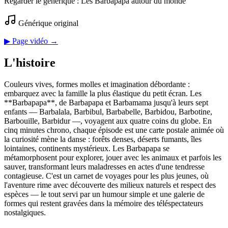
Regarder le générique :
Les Barbapapa autour du monde
Générique original
▶ Page vidéo →
L'histoire
Couleurs vives, formes molles et imagination débordante :
embarquez avec la famille la plus élastique du petit écran. Les
**Barbapapa**, de Barbapapa et Barbamama jusqu'à leurs sept
enfants — Barbalala, Barbibul, Barbabelle, Barbidou, Barbotine,
Barbouille, Barbidur —, voyagent aux quatre coins du globe. En
cinq minutes chrono, chaque épisode est une carte postale animée où
la curiosité mène la danse : forêts denses, déserts fumants, îles
lointaines, continents mystérieux. Les Barbapapa se
métamorphosent pour explorer, jouer avec les animaux et parfois les
sauver, transformant leurs maladresses en actes d'une tendresse
contagieuse. C'est un carnet de voyages pour les plus jeunes, où
l'aventure rime avec découverte des milieux naturels et respect des
espèces — le tout servi par un humour simple et une galerie de
formes qui restent gravées dans la mémoire des téléspectateurs
nostalgiques.