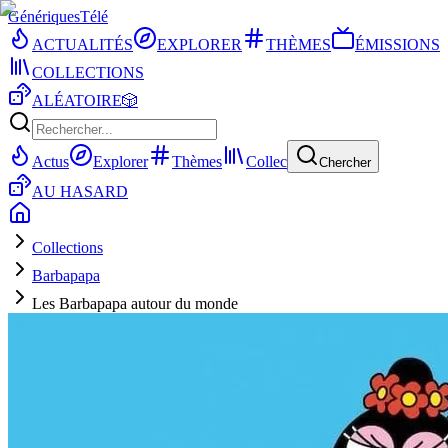
Génériques
Télé
ACTUALITÉS
EXPLORER
THÈMES
ÉMISSIONS
COLLECTIONS
ALÉATOIRE
🎲
Actus
Explorer
Thèmes
Collec
Chercher
AU HASARD
Collections
Barbapapa
Les Barbapapa autour du monde