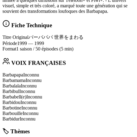
limitée à quelques diffusions sur Télétoon+ et Piwi+. - L'univers
visuel, simple et très coloré, a marqué toute une génération qui se
souvient des transformations loufoques des Barbapapa.
Fiche Technique
Titre Original
バーバパパ 世界をまわる
Période
1999
— 1999
Format
1 saison
/
50 épisodes
(5 min)
VOIX FRANÇAISES
Barbapapa
Inconnu
Barbamama
Inconnu
Barbalala
Inconnu
Barbibul
Inconnu
Barbabell(e)
Inconnu
Barbidou
Inconnu
Barbotine
Inconnu
Barbouille
Inconnu
Barbidur
Inconnu
🏷️ Thèmes