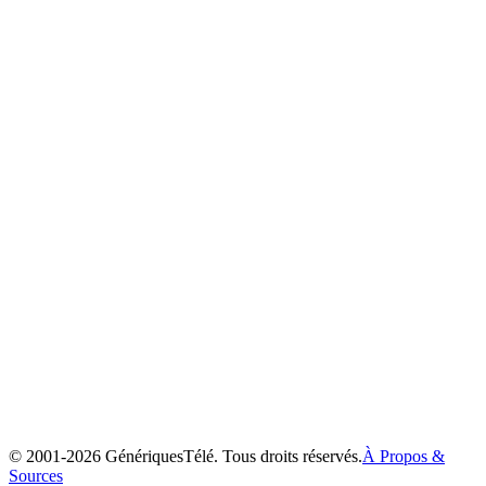
Rolie Polie Olie
1998
© 2001-
2026
GénériquesTélé. Tous droits réservés.
À Propos &
Sources