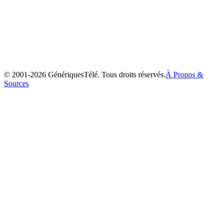
Ayashi no Ceres
2000
© 2001-
2026
GénériquesTélé. Tous droits réservés.
À Propos &
Sources