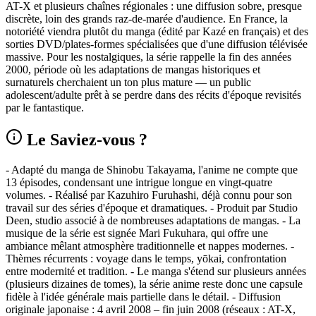
AT-X et plusieurs chaînes régionales : une diffusion sobre, presque
discrète, loin des grands raz-de-marée d'audience. En France, la
notoriété viendra plutôt du manga (édité par Kazé en français) et des
sorties DVD/plates-formes spécialisées que d'une diffusion télévisée
massive. Pour les nostalgiques, la série rappelle la fin des années
2000, période où les adaptations de mangas historiques et
surnaturels cherchaient un ton plus mature — un public
adolescent/adulte prêt à se perdre dans des récits d'époque revisités
par le fantastique.
Le Saviez-vous ?
- Adapté du manga de Shinobu Takayama, l'anime ne compte que
13 épisodes, condensant une intrigue longue en vingt-quatre
volumes. - Réalisé par Kazuhiro Furuhashi, déjà connu pour son
travail sur des séries d'époque et dramatiques. - Produit par Studio
Deen, studio associé à de nombreuses adaptations de mangas. - La
musique de la série est signée Mari Fukuhara, qui offre une
ambiance mêlant atmosphère traditionnelle et nappes modernes. -
Thèmes récurrents : voyage dans le temps, yōkai, confrontation
entre modernité et tradition. - Le manga s'étend sur plusieurs années
(plusieurs dizaines de tomes), la série anime reste donc une capsule
fidèle à l'idée générale mais partielle dans le détail. - Diffusion
originale japonaise : 4 avril 2008 – fin juin 2008 (réseaux : AT-X,