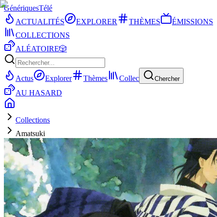
Génériques
Télé
ACTUALITÉS
EXPLORER
THÈMES
ÉMISSIONS
COLLECTIONS
ALÉATOIRE
🎲
Actus
Explorer
Thèmes
Collec
Chercher
AU HASARD
Collections
Amatsuki