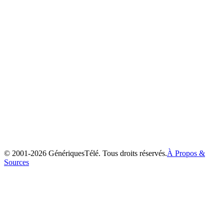
Bébé Clifford
2003
© 2001-
2026
GénériquesTélé. Tous droits réservés.
À Propos &
Sources