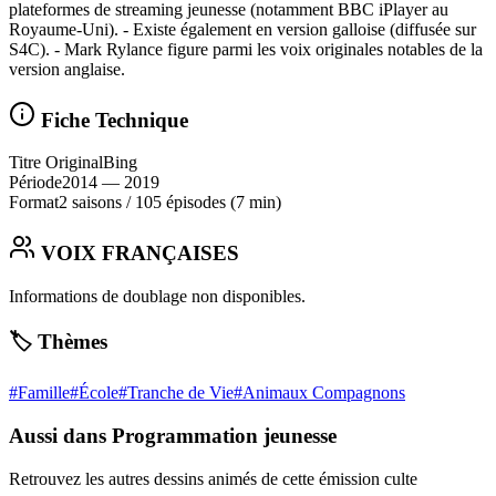
plateformes de streaming jeunesse (notamment BBC iPlayer au
Royaume‑Uni). - Existe également en version galloise (diffusée sur
S4C). - Mark Rylance figure parmi les voix originales notables de la
version anglaise.
Fiche Technique
Titre Original
Bing
Période
2014
— 2019
Format
2 saisons
/
105 épisodes
(7 min)
VOIX FRANÇAISES
Informations de doublage non disponibles.
🏷️ Thèmes
#
Famille
#
École
#
Tranche de Vie
#
Animaux Compagnons
Aussi dans Programmation jeunesse
Retrouvez les autres dessins animés de cette émission culte