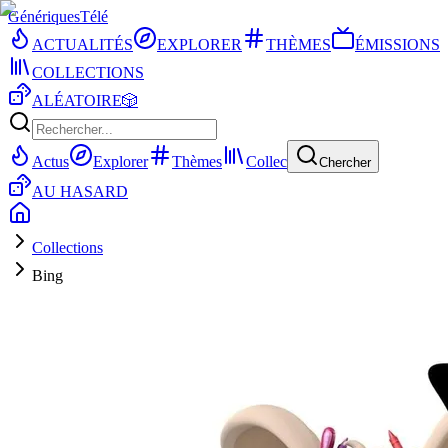
Génériques
Télé
ACTUALITÉS
EXPLORER
THÈMES
ÉMISSIONS
COLLECTIONS
ALÉATOIRE
🎲
Actus
Explorer
Thèmes
Collec
Chercher
AU HASARD
Collections
Bing