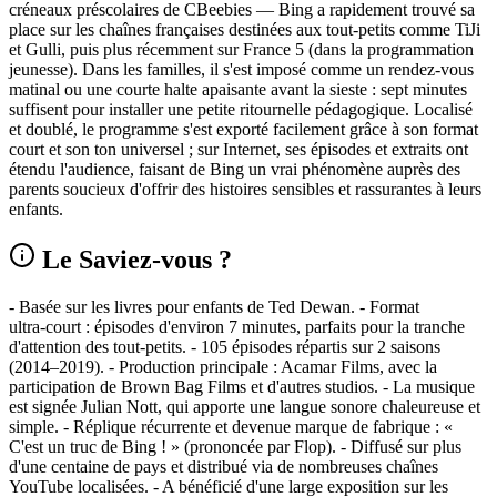
créneaux préscolaires de CBeebies — Bing a rapidement trouvé sa
place sur les chaînes françaises destinées aux tout‑petits comme TiJi
et Gulli, puis plus récemment sur France 5 (dans la programmation
jeunesse). Dans les familles, il s'est imposé comme un rendez‑vous
matinal ou une courte halte apaisante avant la sieste : sept minutes
suffisent pour installer une petite ritournelle pédagogique. Localisé
et doublé, le programme s'est exporté facilement grâce à son format
court et son ton universel ; sur Internet, ses épisodes et extraits ont
étendu l'audience, faisant de Bing un vrai phénomène auprès des
parents soucieux d'offrir des histoires sensibles et rassurantes à leurs
enfants.
Le Saviez-vous ?
- Basée sur les livres pour enfants de Ted Dewan. - Format
ultra‑court : épisodes d'environ 7 minutes, parfaits pour la tranche
d'attention des tout‑petits. - 105 épisodes répartis sur 2 saisons
(2014–2019). - Production principale : Acamar Films, avec la
participation de Brown Bag Films et d'autres studios. - La musique
est signée Julian Nott, qui apporte une langue sonore chaleureuse et
simple. - Réplique récurrente et devenue marque de fabrique : «
C'est un truc de Bing ! » (prononcée par Flop). - Diffusé sur plus
d'une centaine de pays et distribué via de nombreuses chaînes
YouTube localisées. - A bénéficié d'une large exposition sur les