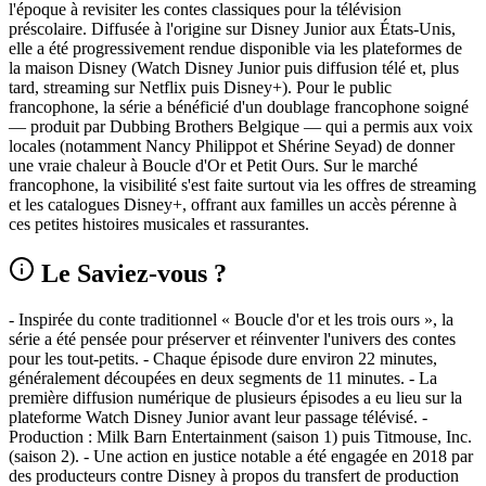
l'époque à revisiter les contes classiques pour la télévision
préscolaire. Diffusée à l'origine sur Disney Junior aux États-Unis,
elle a été progressivement rendue disponible via les plateformes de
la maison Disney (Watch Disney Junior puis diffusion télé et, plus
tard, streaming sur Netflix puis Disney+). Pour le public
francophone, la série a bénéficié d'un doublage francophone soigné
— produit par Dubbing Brothers Belgique — qui a permis aux voix
locales (notamment Nancy Philippot et Shérine Seyad) de donner
une vraie chaleur à Boucle d'Or et Petit Ours. Sur le marché
francophone, la visibilité s'est faite surtout via les offres de streaming
et les catalogues Disney+, offrant aux familles un accès pérenne à
ces petites histoires musicales et rassurantes.
Le Saviez-vous ?
- Inspirée du conte traditionnel « Boucle d'or et les trois ours », la
série a été pensée pour préserver et réinventer l'univers des contes
pour les tout-petits. - Chaque épisode dure environ 22 minutes,
généralement découpées en deux segments de 11 minutes. - La
première diffusion numérique de plusieurs épisodes a eu lieu sur la
plateforme Watch Disney Junior avant leur passage télévisé. -
Production : Milk Barn Entertainment (saison 1) puis Titmouse, Inc.
(saison 2). - Une action en justice notable a été engagée en 2018 par
des producteurs contre Disney à propos du transfert de production