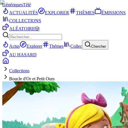
Génériques
Télé
ACTUALITÉS
EXPLORER
THÈMES
ÉMISSIONS
COLLECTIONS
ALÉATOIRE
🎲
Actus
Explorer
Thèmes
Collec
Chercher
AU HASARD
Collections
Boucle d'Or et Petit Ours