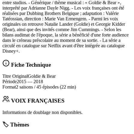
entre studios. - Générique / thème musical : « Goldie & Bear »,
interprété par Adrianne Dayle Nigg. - Les voix françaises ont été
réalisées par Dubbing Brothers Belgique ; adaptation : Valérie
Tatéossian, direction : Marie Van Ermengem. - Parmi les voix
originales on retrouve Natalie Lander (Goldie) et Georgie Kidder
(Bear), ainsi que des invités comme Jim Cummings. - Selon les
bilans audimat de l'époque, la série a bénéficié d'une forte audience
dans le créneau préscolaire au moment de sa sortie. - La série a
circulé en catalogue sur Netflix avant d'être intégrée au catalogue
Disney+.
Fiche Technique
Titre Original
Goldie & Bear
Période
2015
— 2018
Format
2 saisons
/
45 épisodes
(22 min)
VOIX FRANÇAISES
Informations de doublage non disponibles.
🏷️ Thèmes