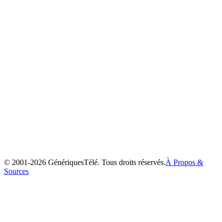
La Vie Secrète de Waldo Kitty
1975
© 2001-
2026
GénériquesTélé. Tous droits réservés.
À Propos &
Sources