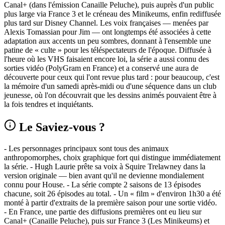
Canal+ (dans l'émission Canaille Peluche), puis auprès d'un public
plus large via France 3 et le créneau des Minikeums, enfin rediffusée
plus tard sur Disney Channel. Les voix françaises — menées par
Alexis Tomassian pour Jim — ont longtemps été associées à cette
adaptation aux accents un peu sombres, donnant à l'ensemble une
patine de « culte » pour les téléspectateurs de l'époque. Diffusée à
l'heure où les VHS faisaient encore loi, la série a aussi connu des
sorties vidéo (PolyGram en France) et a conservé une aura de
découverte pour ceux qui l'ont revue plus tard : pour beaucoup, c'est
la mémoire d'un samedi après-midi ou d'une séquence dans un club
jeunesse, où l'on découvrait que les dessins animés pouvaient être à
la fois tendres et inquiétants.
Le Saviez-vous ?
- Les personnages principaux sont tous des animaux
anthropomorphes, choix graphique fort qui distingue immédiatement
la série. - Hugh Laurie prête sa voix à Squire Trelawney dans la
version originale — bien avant qu'il ne devienne mondialement
connu pour House. - La série compte 2 saisons de 13 épisodes
chacune, soit 26 épisodes au total. - Un « film » d'environ 1h30 a été
monté à partir d'extraits de la première saison pour une sortie vidéo.
- En France, une partie des diffusions premières ont eu lieu sur
Canal+ (Canaille Peluche), puis sur France 3 (Les Minikeums) et