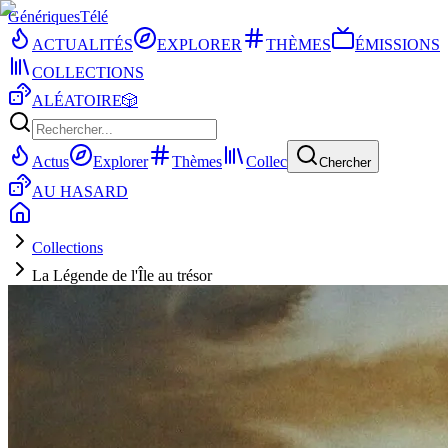
Génériques
Télé
ACTUALITÉS
EXPLORER
THÈMES
ÉMISSIONS
COLLECTIONS
ALÉATOIRE
🎲
Actus
Explorer
Thèmes
Collec
Chercher
AU HASARD
Collections
La Légende de l'Île au trésor