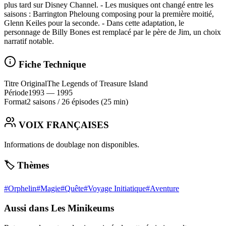
plus tard sur Disney Channel. - Les musiques ont changé entre les
saisons : Barrington Pheloung composing pour la première moitié,
Glenn Keiles pour la seconde. - Dans cette adaptation, le
personnage de Billy Bones est remplacé par le père de Jim, un choix
narratif notable.
Fiche Technique
Titre Original
The Legends of Treasure Island
Période
1993
— 1995
Format
2 saisons
/
26 épisodes
(25 min)
VOIX FRANÇAISES
Informations de doublage non disponibles.
🏷️ Thèmes
#
Orphelin
#
Magie
#
Quête
#
Voyage Initiatique
#
Aventure
Aussi dans Les Minikeums