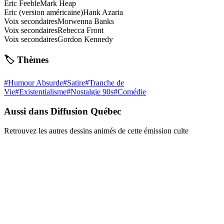
Eric Feeble
Mark Heap
Eric (version américaine)
Hank Azaria
Voix secondaires
Morwenna Banks
Voix secondaires
Rebecca Front
Voix secondaires
Gordon Kennedy
🏷️ Thèmes
#
Humour Absurde
#
Satire
#
Tranche de
Vie
#
Existentialisme
#
Nostalgie 90s
#
Comédie
Aussi dans Diffusion Québec
Retrouvez les autres dessins animés de cette émission culte