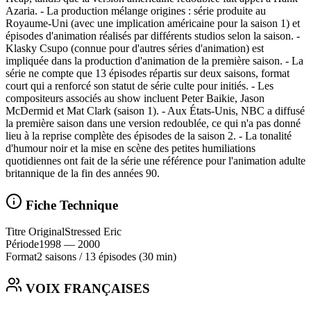
Azaria. - La production mélange origines : série produite au
Royaume‑Uni (avec une implication américaine pour la saison 1) et
épisodes d'animation réalisés par différents studios selon la saison. -
Klasky Csupo (connue pour d'autres séries d'animation) est
impliquée dans la production d'animation de la première saison. - La
série ne compte que 13 épisodes répartis sur deux saisons, format
court qui a renforcé son statut de série culte pour initiés. - Les
compositeurs associés au show incluent Peter Baikie, Jason
McDermid et Mat Clark (saison 1). - Aux États‑Unis, NBC a diffusé
la première saison dans une version redoublée, ce qui n'a pas donné
lieu à la reprise complète des épisodes de la saison 2. - La tonalité
d'humour noir et la mise en scène des petites humiliations
quotidiennes ont fait de la série une référence pour l'animation adulte
britannique de la fin des années 90.
Fiche Technique
Titre Original
Stressed Eric
Période
1998
— 2000
Format
2 saisons
/
13 épisodes
(30 min)
VOIX FRANÇAISES