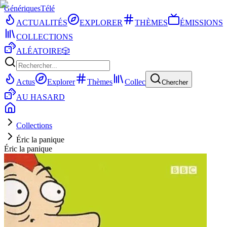
Génériques
Télé
ACTUALITÉS
EXPLORER
THÈMES
ÉMISSIONS
COLLECTIONS
ALÉATOIRE
🎲
Actus
Explorer
Thèmes
Collec
Chercher
AU HASARD
Collections
Éric la panique
Éric la panique