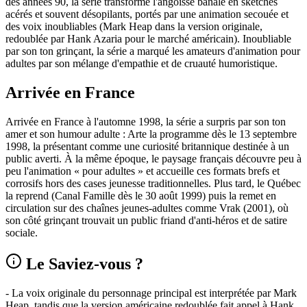
des années 90, la série transforme l'angoisse banale en sketches
acérés et souvent désopilants, portés par une animation secouée et
des voix inoubliables (Mark Heap dans la version originale,
redoublée par Hank Azaria pour le marché américain). Inoubliable
par son ton grinçant, la série a marqué les amateurs d'animation pour
adultes par son mélange d'empathie et de cruauté humoristique.
Arrivée en France
Arrivée en France à l'automne 1998, la série a surpris par son ton
amer et son humour adulte : Arte la programme dès le 13 septembre
1998, la présentant comme une curiosité britannique destinée à un
public averti. À la même époque, le paysage français découvre peu à
peu l'animation « pour adultes » et accueille ces formats brefs et
corrosifs hors des cases jeunesse traditionnelles. Plus tard, le Québec
la reprend (Canal Famille dès le 30 août 1999) puis la remet en
circulation sur des chaînes jeunes-adultes comme Vrak (2001), où
son côté grinçant trouvait un public friand d'anti-héros et de satire
sociale.
Le Saviez-vous ?
- La voix originale du personnage principal est interprétée par Mark
Heap, tandis que la version américaine redoublée fait appel à Hank