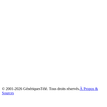
Max et Ruby
2002
© 2001-
2026
GénériquesTélé. Tous droits réservés.
À Propos &
Sources