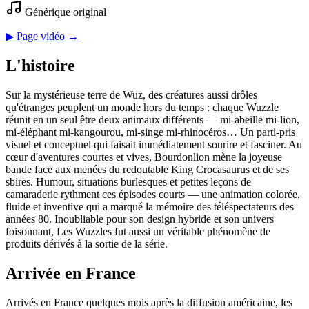
Générique original
▶ Page vidéo →
L'histoire
Sur la mystérieuse terre de Wuz, des créatures aussi drôles
qu'étranges peuplent un monde hors du temps : chaque Wuzzle
réunit en un seul être deux animaux différents — mi-abeille mi-lion,
mi-éléphant mi-kangourou, mi-singe mi-rhinocéros… Un parti-pris
visuel et conceptuel qui faisait immédiatement sourire et fasciner. Au
cœur d'aventures courtes et vives, Bourdonlion mène la joyeuse
bande face aux menées du redoutable King Crocasaurus et de ses
sbires. Humour, situations burlesques et petites leçons de
camaraderie rythment ces épisodes courts — une animation colorée,
fluide et inventive qui a marqué la mémoire des téléspectateurs des
années 80. Inoubliable pour son design hybride et son univers
foisonnant, Les Wuzzles fut aussi un véritable phénomène de
produits dérivés à la sortie de la série.
Arrivée en France
Arrivés en France quelques mois après la diffusion américaine, les