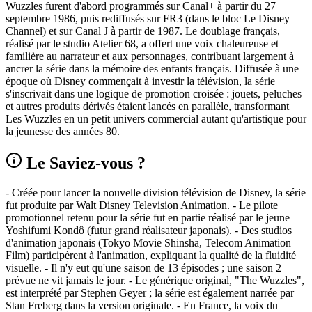
Wuzzles furent d'abord programmés sur Canal+ à partir du 27
septembre 1986, puis rediffusés sur FR3 (dans le bloc Le Disney
Channel) et sur Canal J à partir de 1987. Le doublage français,
réalisé par le studio Atelier 68, a offert une voix chaleureuse et
familière au narrateur et aux personnages, contribuant largement à
ancrer la série dans la mémoire des enfants français. Diffusée à une
époque où Disney commençait à investir la télévision, la série
s'inscrivait dans une logique de promotion croisée : jouets, peluches
et autres produits dérivés étaient lancés en parallèle, transformant
Les Wuzzles en un petit univers commercial autant qu'artistique pour
la jeunesse des années 80.
Le Saviez-vous ?
- Créée pour lancer la nouvelle division télévision de Disney, la série
fut produite par Walt Disney Television Animation. - Le pilote
promotionnel retenu pour la série fut en partie réalisé par le jeune
Yoshifumi Kondô (futur grand réalisateur japonais). - Des studios
d'animation japonais (Tokyo Movie Shinsha, Telecom Animation
Film) participèrent à l'animation, expliquant la qualité de la fluidité
visuelle. - Il n'y eut qu'une saison de 13 épisodes ; une saison 2
prévue ne vit jamais le jour. - Le générique original, "The Wuzzles",
est interprété par Stephen Geyer ; la série est également narrée par
Stan Freberg dans la version originale. - En France, la voix du