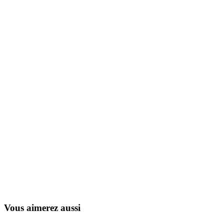
La Bande à Picsou
1987
Vous aimerez aussi