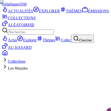
Génériques
Télé
ACTUALITÉS
EXPLORER
THÈMES
ÉMISSIONS
COLLECTIONS
ALÉATOIRE
🎲
Actus
Explorer
Thèmes
Collec
Chercher
AU HASARD
Collections
Les Wuzzles