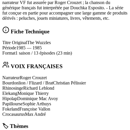
narrateur VF fut assurée par Roger Crouzet ; la chanson du
générique français fut interprétée par Douchka Esposito. - La série
fut conçue en partie pour accompagner une large gamme de produits
dérivés : peluches, jouets miniatures, livres, vêtements, etc.
Fiche Technique
Titre Original
The Wuzzles
Période
1985
— 1985
Format
1 saison
/
13 épisodes
(23 min)
VOIX FRANÇAISES
Narrateur
Roger Crouzet
Bourdonlion / Flizard / Brat
Christian Pélissier
Rhinosinge
Richard Leblond
Elekang
Monique Thierry
Hipolap
Dominique Mac Avoy
Papillourse
Sophie Arthuys
Fokeland
Françoise Vallon
Crocasaurus
Max André
🏷️ Thèmes