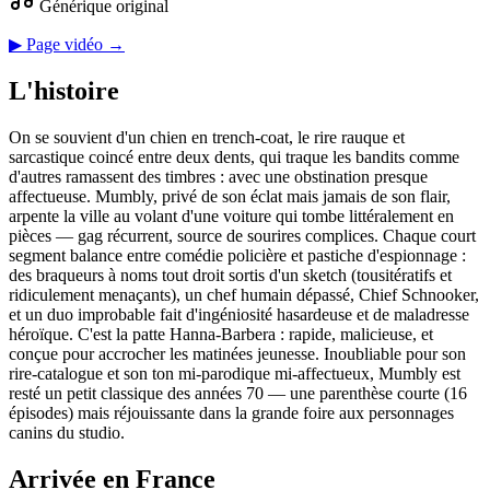
Générique original
▶ Page vidéo →
L'histoire
On se souvient d'un chien en trench-coat, le rire rauque et
sarcastique coincé entre deux dents, qui traque les bandits comme
d'autres ramassent des timbres : avec une obstination presque
affectueuse. Mumbly, privé de son éclat mais jamais de son flair,
arpente la ville au volant d'une voiture qui tombe littéralement en
pièces — gag récurrent, source de sourires complices. Chaque court
segment balance entre comédie policière et pastiche d'espionnage :
des braqueurs à noms tout droit sortis d'un sketch (tousitératifs et
ridiculement menaçants), un chef humain dépassé, Chief Schnooker,
et un duo improbable fait d'ingéniosité hasardeuse et de maladresse
héroïque. C'est la patte Hanna-Barbera : rapide, malicieuse, et
conçue pour accrocher les matinées jeunesse. Inoubliable pour son
rire-catalogue et son ton mi-parodique mi-affectueux, Mumbly est
resté un petit classique des années 70 — une parenthèse courte (16
épisodes) mais réjouissante dans la grande foire aux personnages
canins du studio.
Arrivée en France