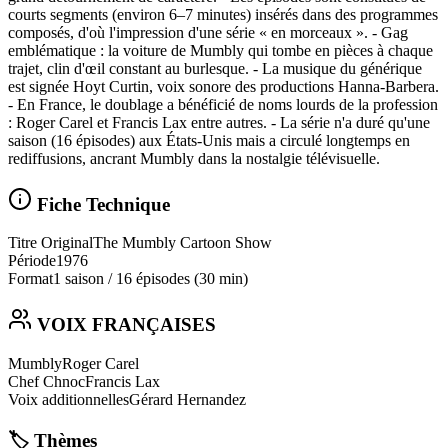
courts segments (environ 6–7 minutes) insérés dans des programmes
composés, d'où l'impression d'une série « en morceaux ». - Gag
emblématique : la voiture de Mumbly qui tombe en pièces à chaque
trajet, clin d'œil constant au burlesque. - La musique du générique
est signée Hoyt Curtin, voix sonore des productions Hanna‑Barbera.
- En France, le doublage a bénéficié de noms lourds de la profession
: Roger Carel et Francis Lax entre autres. - La série n'a duré qu'une
saison (16 épisodes) aux États‑Unis mais a circulé longtemps en
rediffusions, ancrant Mumbly dans la nostalgie télévisuelle.
Fiche Technique
Titre Original
The Mumbly Cartoon Show
Période
1976
Format
1 saison
/
16 épisodes
(30 min)
VOIX FRANÇAISES
Mumbly
Roger Carel
Chef Chnoc
Francis Lax
Voix additionnelles
Gérard Hernandez
🏷️ Thèmes