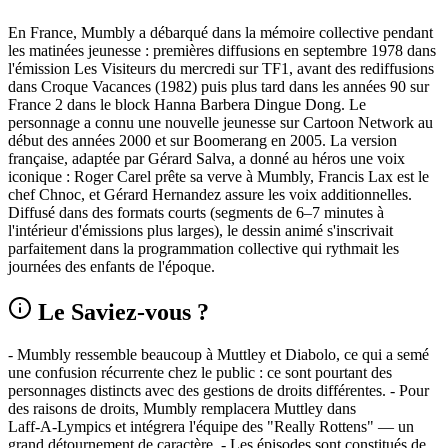
En France, Mumbly a débarqué dans la mémoire collective pendant
les matinées jeunesse : premières diffusions en septembre 1978 dans
l'émission Les Visiteurs du mercredi sur TF1, avant des rediffusions
dans Croque Vacances (1982) puis plus tard dans les années 90 sur
France 2 dans le block Hanna Barbera Dingue Dong. Le
personnage a connu une nouvelle jeunesse sur Cartoon Network au
début des années 2000 et sur Boomerang en 2005. La version
française, adaptée par Gérard Salva, a donné au héros une voix
iconique : Roger Carel prête sa verve à Mumbly, Francis Lax est le
chef Chnoc, et Gérard Hernandez assure les voix additionnelles.
Diffusé dans des formats courts (segments de 6–7 minutes à
l'intérieur d'émissions plus larges), le dessin animé s'inscrivait
parfaitement dans la programmation collective qui rythmait les
journées des enfants de l'époque.
Le Saviez-vous ?
- Mumbly ressemble beaucoup à Muttley et Diabolo, ce qui a semé
une confusion récurrente chez le public : ce sont pourtant des
personnages distincts avec des gestions de droits différentes. - Pour
des raisons de droits, Mumbly remplacera Muttley dans
Laff‑A‑Lympics et intégrera l'équipe des "Really Rottens" — un
grand détournement de caractère. - Les épisodes sont constitués de