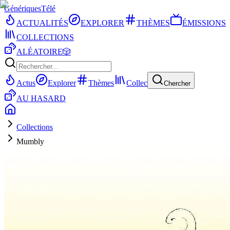
Génériques
Télé
ACTUALITÉS
EXPLORER
THÈMES
ÉMISSIONS
COLLECTIONS
ALÉATOIRE
🎲
Actus
Explorer
Thèmes
Collec
Chercher
AU HASARD
Collections
Mumbly