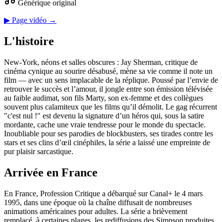
Générique original
▶ Page vidéo →
L'histoire
New‑York, néons et salles obscures : Jay Sherman, critique de
cinéma cynique au sourire désabusé, mène sa vie comme il note un
film — avec un sens implacable de la réplique. Poussé par l’envie de
retrouver le succès et l’amour, il jongle entre son émission télévisée
au faible audimat, son fils Marty, son ex‑femme et des collègues
souvent plus calamiteux que les films qu’il démolit. Le gag récurrent
"c'est nul !" est devenu la signature d’un héros qui, sous la satire
mordante, cache une vraie tendresse pour le monde du spectacle.
Inoubliable pour ses parodies de blockbusters, ses tirades contre les
stars et ses clins d’œil cinéphiles, la série a laissé une empreinte de
pur plaisir sarcastique.
Arrivée en France
En France, Profession Critique a débarqué sur Canal+ le 4 mars
1995, dans une époque où la chaîne diffusait de nombreuses
animations américaines pour adultes. La série a brièvement
remplacé, à certaines plages, les rediffusions des Simpson produites