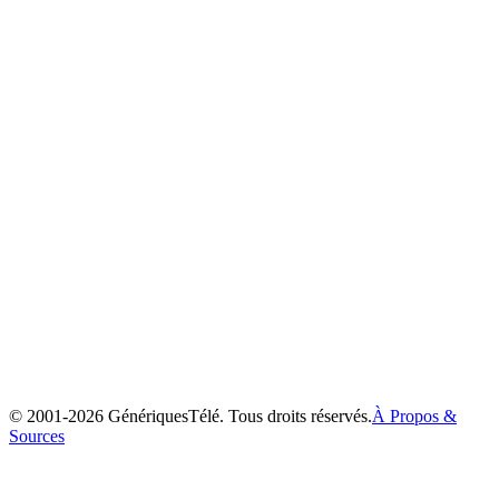
Max et Ruby
2002
© 2001-
2026
GénériquesTélé. Tous droits réservés.
À Propos &
Sources