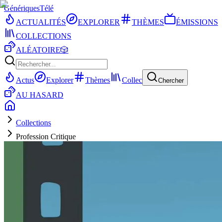
Génériques
Télé
ACTUALITÉS
EXPLORER
THÈMES
ÉMISSIONS
COLLECTIONS
ALÉATOIRE
🎲
Actus
Explorer
Thèmes
Collec
Chercher
AU HASARD
Collections
Profession Critique