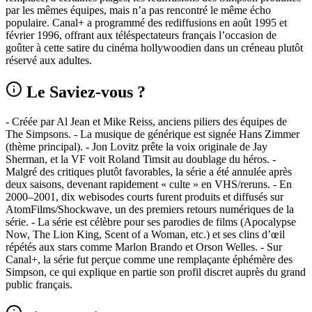
par les mêmes équipes, mais n’a pas rencontré le même écho
populaire. Canal+ a programmé des rediffusions en août 1995 et
février 1996, offrant aux téléspectateurs français l’occasion de
goûter à cette satire du cinéma hollywoodien dans un créneau plutôt
réservé aux adultes.
Le Saviez-vous ?
- Créée par Al Jean et Mike Reiss, anciens piliers des équipes de
The Simpsons. - La musique de générique est signée Hans Zimmer
(thème principal). - Jon Lovitz prête la voix originale de Jay
Sherman, et la VF voit Roland Timsit au doublage du héros. -
Malgré des critiques plutôt favorables, la série a été annulée après
deux saisons, devenant rapidement « culte » en VHS/reruns. - En
2000–2001, dix webisodes courts furent produits et diffusés sur
AtomFilms/Shockwave, un des premiers retours numériques de la
série. - La série est célèbre pour ses parodies de films (Apocalypse
Now, The Lion King, Scent of a Woman, etc.) et ses clins d’œil
répétés aux stars comme Marlon Brando et Orson Welles. - Sur
Canal+, la série fut perçue comme une remplaçante éphémère des
Simpson, ce qui explique en partie son profil discret auprès du grand
public français.