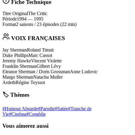
Fiche Technique
Titre Original
The Critic
Période
1994
— 1995
Format
2 saisons
/
23 épisodes
(22 min)
VOIX FRANÇAISES
Jay Sherman
Roland Timsit
Duke Phillips
Marc Cassot
Jeremy Hawke
Vincent Violette
Franklin Sherman
Gilbert Lévy
Eleanor Sherman / Doris Grossman
Anne Ludovic
Margo Sherman
Natacha Muller
Ardeth
Régine Teyssot
🏷️ Thèmes
#
Humour Absurde
#
Parodie
#
Satire
#
Tranche de
Vie
#
Cinéma
#
Comédie
Vous aimerez aussi