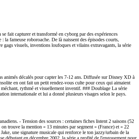
se fait capturer et transformé en cyborg par des expériences
ne : la fameuse roboroache. De là naissent des épisodes courts,
e gags visuels, inventions loufoques et vilains extravagants, la série
sins animés décalés pour capter les 7-12 ans. Diffusée sur Disney XD à
insolite en ont fait un petit rendez-vous culte pour ceux qui aimaient
tre méchant, rythmé et visuellement inventif. ### Doublage La série
tion internationale et lui a donné plusieurs visages selon le pays.
adiens. - Tension des sources : certaines fiches listent 2 saisons (52
 : on trouve la mention « 13 minutes par segment » (France) et « 22
Jake, une signature musicale qui renforce le ton jazzy/urbain de la
aise débutant en décembre 2002, la série a profité de l'engouement pour