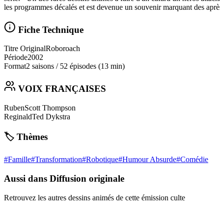
les programmes décalés et est devenue un souvenir marquant des après
Fiche Technique
Titre Original
Roboroach
Période
2002
Format
2 saisons
/
52 épisodes
(13 min)
VOIX FRANÇAISES
Ruben
Scott Thompson
Reginald
Ted Dykstra
🏷️ Thèmes
#
Famille
#
Transformation
#
Robotique
#
Humour Absurde
#
Comédie
Aussi dans Diffusion originale
Retrouvez les autres dessins animés de cette émission culte