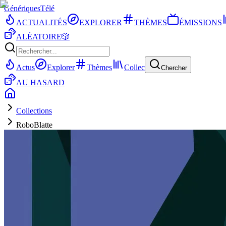
Génériques
Télé
ACTUALITÉS
EXPLORER
THÈMES
ÉMISSIONS
ALÉATOIRE
🎲
Actus
Explorer
Thèmes
Collec
Chercher
AU HASARD
Collections
RoboBlatte