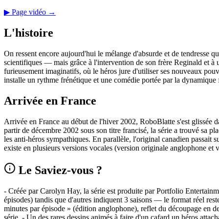
▶ Page vidéo →
L'histoire
On ressent encore aujourd'hui le mélange d'absurde et de tendresse qu
scientifiques — mais grâce à l'intervention de son frère Reginald et à 
furieusement imaginatifs, où le héros jure d'utiliser ses nouveaux pouvo
installe un rythme frénétique et une comédie portée par la dynamique f
Arrivée en France
Arrivée en France au début de l'hiver 2002, RoboBlatte s'est glissée d
partir de décembre 2002 sous son titre francisé, la série a trouvé sa pl
les anti-héros sympathiques. En parallèle, l'original canadien passait
existe en plusieurs versions vocales (version originale anglophone et ve
Le Saviez-vous ?
- Créée par Carolyn Hay, la série est produite par Portfolio Entertain
épisodes) tandis que d'autres indiquent 3 saisons — le format réel res
minutes par épisode » (édition anglophone), reflet du découpage en de
série. - Un des rares dessins animés à faire d'un cafard un héros atta