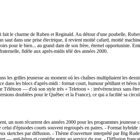
i fait le charme de Ruben et Reginald. Au détour d'une poubelle, Ruben 
un saut dans une prise électrique, il revient moitié cafard, moitié machi
irs pour le bien... au grand dam de son frère, éternel opportuniste. Entr
raternelle, fidèle aux après-midis télé des années 2000.
ans les grilles jeunesse au moment où les chaînes multipliaient les des
ace dans les blocs d'après-midi : format court, humour pétillant et héros 
 sur Télétoon — d'où son style très « Teletoon » : irrévérencieux sans ê
rsions doublées pour le Québec et la France), ce qui a facilité sa circula
ment, un nom récurrent des années 2000 pour les programmes jeunesse can
te celui d'épisodes courts souvent regroupés en paires. - Format hybride
ux sketches par diffusion. - Thème d'ouverture interprété par Big Rude 
chant — anti-héros et comédie noire au service du gag. - Diffusion franç