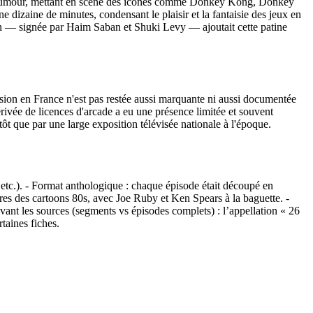
ns d'humour, mettant en scène des icônes comme Donkey Kong, Donkey
dizaine de minutes, condensant le plaisir et la fantaisie des jeux en
on — signée par Haim Saban et Shuki Levy — ajoutait cette patine
ion en France n'est pas restée aussi marquante ni aussi documentée
rivée de licences d'arcade a eu une présence limitée et souvent
ôt que par une large exposition télévisée nationale à l'époque.
 etc.). - Format anthologique : chaque épisode était découpé en
es des cartoons 80s, avec Joe Ruby et Ken Spears à la baguette. -
nt les sources (segments vs épisodes complets) : l’appellation « 26
taines fiches.