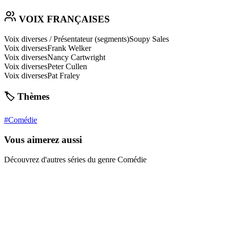
VOIX FRANÇAISES
Voix diverses / Présentateur (segments)
Soupy Sales
Voix diverses
Frank Welker
Voix diverses
Nancy Cartwright
Voix diverses
Peter Cullen
Voix diverses
Pat Fraley
🏷️ Thèmes
#
Comédie
Vous aimerez aussi
Découvrez d'autres séries du genre Comédie