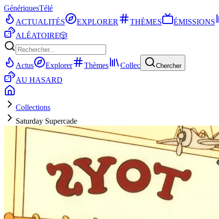
Génériques
Télé
ACTUALITÉS
EXPLORER
THÈMES
ÉMISSIONS
ALÉATOIRE
🎲
Actus
Explorer
Thèmes
Collec
Chercher
AU HASARD
Collections
Saturday Supercade