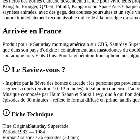
les héros des bornes d'arcade descendent à la télé pour vivre leurs 
Kong Jr., Frogger, Q*bert, Pitfall!, Kangaroo ou Space Ace. Chaque épi
saynètes animées, avec des gags, des courses-poursuites et un style 
sonore immédiatement reconnaissable qui colle à la nostalgie du same
Arrivée en France
Produit pour le Saturday‑morning américain sur CBS, Saturday Superc
que dans son pays d'origine : contrairement aux mastodontes du doubla
sporadique hors‑États‑Unis. Pour la génération francophone nostalgique,
Le Saviez-vous ?
- Inspirée par la fièvre des bornes d'arcade : les personnages provien
segments courts (environ 10–13 minutes), idéal pour condenser l’acti
Musique composée par Haim Saban et Shuki Levy, duo à qui l’on doit d
épisodes de 30 minutes » reflète le format diffusé en prime, tandis qu
Fiche Technique
Titre Original
Saturday Supercade
Période
1983
— 1984
Format
2 saisons
/
26 épisodes
(30 min)