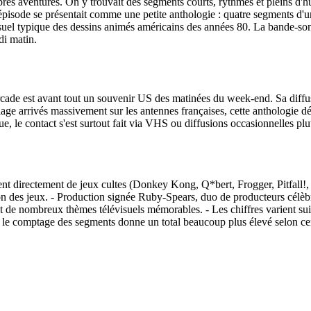
propres aventures. On y trouvait des segments courts, rythmés et plei
sode se présentait comme une petite anthologie : quatre segments d'une 
visuel typique des dessins animés américains des années 80. La bande-s
di matin.
ade est avant tout un souvenir US des matinées du week‑end. Sa diffus
ge arrivés massivement sur les antennes françaises, cette anthologie dé
 le contact s'est surtout fait via VHS ou diffusions occasionnelles plut
nent directement de jeux cultes (Donkey Kong, Q*bert, Frogger, Pitfall!,
on des jeux. - Production signée Ruby‑Spears, duo de producteurs célèbr
e nombreux thèmes télévisuels mémorables. - Les chiffres varient suiva
e le comptage des segments donne un total beaucoup plus élevé selon cer