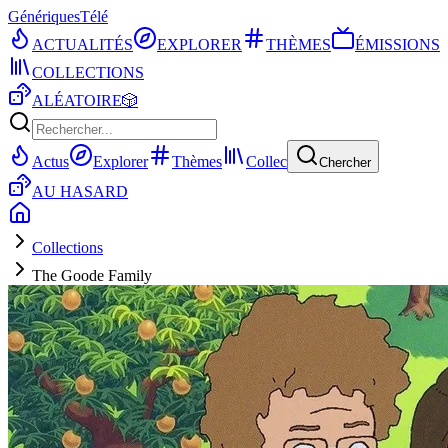
Génériques
Télé
ACTUALITÉS
EXPLORER
THÈMES
ÉMISSIONS
COLLECTIONS
ALÉATOIRE
🎲
Actus
Explorer
Thèmes
Collec
Chercher
AU HASARD
Collections
The Goode Family