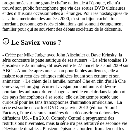
programmée sur une grande chaîne nationale à l'époque, elle n'a
trouvé son public francophone que via des sorties DVD ultérieures
et des diffusions occasionnelles à l'étranger. Pour les nostalgiques de
la satire américaine des années 2000, c'est un bijou caché : ton
mordant, personnages typés et situations qui sonnent étrangement
familier pour qui se souvient des débats sociétaux de la décennie.
Le Saviez-vous ?
- Créée par Mike Judge avec John Altschuler et Dave Krinsky, la
série concentre la patte satirique de ses auteurs. - La série totalise 13
épisodes de 22 minutes, diffusés entre le 27 mai et le 7 août 2009 sur
ABC. - Annulée après une saison pour faibles audiences, elle a
malgré tout reçu des critiques mitigées louant son écriture et son
animation. - Le chien de la famille, nommé Che en clin d'œil à Che
Guevara, est un gag récurrent : vegan par contrainte, il dévore
pourtant les animaux du voisinage. - Inédite en clair dans la plupart
des pays francophones à sa sortie, elle est longtemps restée une
curiosité pour les fans francophones d'animation américaine. - La
série est sortie en coffret DVD en janvier 2013 (édition Shout!
Factory), l'une des rares manières de la découvrir en dehors des
diffusions US. - En 2010, Comedy Central a programmé des
rediffusions hivernales, mais la série n'a pas retrouvé de seconde vie
télévisuelle durable. - Plusieurs épisodes abordent frontalement les