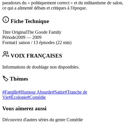
paradoxes du « politiquement correct » et du militantisme de salon,
ce qui a alimenté débats et critiques à l'époque.
Fiche Technique
Titre Original
The Goode Family
Période
2009
— 2009
Format
1 saison
/
13 épisodes
(22 min)
VOIX FRANÇAISES
Informations de doublage non disponibles.
🏷️ Thèmes
#
Famille
#
Humour Absurde
#
Satire
#
Tranche de
Vie
#
Écologie
#
Comédie
Vous aimerez aussi
Découvrez d'autres séries du genre Comédie