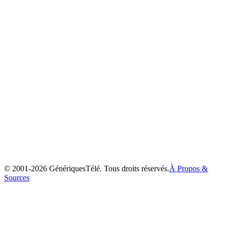
Max et Ruby
2002
© 2001-
2026
GénériquesTélé. Tous droits réservés.
À Propos &
Sources