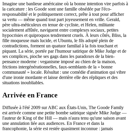
Imagine une banlieue américaine où la bonne intention vire parfois à
la caricature : les Goode sont une famille obsédée par l'éco-
responsabilité et le politiquement correct, prête à tout pour afficher
sa vertu — même quand tout part joyeusement en vrille. Gerald,
père ultra-méticuleux en tenue de cycliste, et Helen, militante
socialement affûtée, naviguent entre complexes sociaux, petites
hypocrisies et quiproquos tendrement cruels. À leurs côtés, Bliss, la
fille moqueuse mais lucide, et Ubuntu, le fils adopté plein de
contradictions, forment un quatuor familial à la fois touchant et
piquant. La série, portée par l'humour satirique de Mike Judge et de
ses complices, pioche ses gags dans les paradoxes de la bien-
pensance moderne : veganisme imposé au chien de la maison,
frictions intergénérationnelles, faux-semblants de la « bonne
communauté » locale. Résultat : une comédie d'animation qui vibre
d'une ironie mordante et laisse derrière elle des répliques et des
situations inoubliables.
Arrivée en France
Diffusée à l'été 2009 sur ABC aux États-Unis, The Goode Family
est arrivée comme une petite bombe satirique signée Mike Judge —
l'auteur de King of the Hill — mais n'aura tenu qu'une saison avant
une annulation liée aux audiences. En France et dans la
francophonie, la série est restée quasiment inconnue : jamais