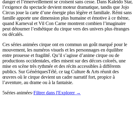
danger et l’émerveillement se croisent sans cesse. Dans Kaleido Star,
l’exigence du spectacle devient moteur dramatique, tandis que Jojo
Circus joue la carte d’une énergie plus légère et familiale. Rémi sans
famille apporte une dimension plus humaine et émotive à ce thème,
quand Karneval et Vil Con Carne montrent combien l’imaginaire
peut détourner l’esthétique du cirque vers des univers plus étranges
ou décalés.
Ces séries animées cirque ont en commun un goût marqué pour le
mouvement, les numéros visuels et les personnages en équilibre
entre prouesse et fragilité. Qu’il s’agisse d’anime cirque ou de
productions occidentales, elles misent sur des décors colorés, une
mise en scène très rythmée et des récits accessibles à différents
publics. Sur GénériquesTélé, ce tag Culture & Arts réunit des
œuvres où le cirque devient un cadre narratif fort, propice à
l’aventure, au drame ou à la fantaisie.
5
série
s
animée
s
·
Filtrer dans l'Explorer →