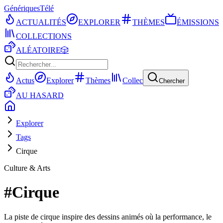
Génériques
Télé
ACTUALITÉS
EXPLORER
THÈMES
ÉMISSIONS
COLLECTIONS
ALÉATOIRE
🎲
Actus
Explorer
Thèmes
Collec
Chercher
AU HASARD
Explorer
Tags
Cirque
Culture & Arts
#
Cirque
La piste de cirque inspire des dessins animés où la performance, le