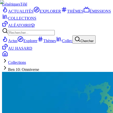
Génériques
Télé
ACTUALITÉS
EXPLORER
THÈMES
ÉMISSIONS
COLLECTIONS
ALÉATOIRE
🎲
Actus
Explorer
Thèmes
Collec
Chercher
AU HASARD
Collections
Ben 10: Omniverse