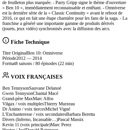
de feuilleton plus marquée. - Parry Gripp signe le thème d'ouverture
« Ben 10 », immédiatement reconnaissable et entêtant. - Omniverse
est la dernière série de la « Classic Continuity » avant le reboot de
2016, ce qui en fait une étape charnière pour les fans de la saga. - La
franchise a généré une importante gamme de produits dérivés
(jouets, jeux vidéo) synchronisés avec la diffusion des arcs.
Fiche Technique
Titre Original
Ben 10: Omniverse
Période
2012
— 2014
Format
8 saisons
/
80 épisodes
(22 min)
VOIX FRANÇAISES
Ben Tennyson
Sauvane Delanoë
Gwen Tennyson
Chantal Macé
Grand-père Max
Marc Alfos
Vilgax / voix multiples
Thierry Murzeau
Dr Animo / voix tierces
Michel Vigné
L'Enchanteresse / voix secondaires
Barbara Beretta
Divers (Inferno, Incassable…)
Pascal Massix
Kevin 11 (voix principale)
Marc Perez
Hector / Joel
Donald Reignoux