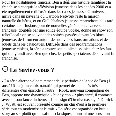
Pour les nostalgiques français, Ben a déjà une histoire familière : la
franchise a conquis la télévision jeunesse dans les années 2000 et a
été régulièrement rediffusée dans les cases jeunesse. Omniverse, lui,
arrive dans un paysage où Cartoon Network reste la maison
naturelle du héros, et où Gulli/chaînes jeunesse reprendront plus tard
certaines rediffusions pour de nouvelles générations. La version
française, doublée par une solide équipe vocale, donne au show son
relief local : on se souvient des soirées passées devant les blocs
jeunesse, de la rumeur autour des nouvelles transformations et des
jouets dans les catalogues. Diffusée dans des programmations
jeunesse ciblées, la série a trouvé son public aussi bien chez les fans
qui ont grandi avec Ben que chez les petits spectateurs découvrant la
franchise.
Le Saviez-vous ?
- La série alterne volontairement deux périodes de la vie de Ben (11
ans / 16 ans), un choix narratif qui permet des tonalités très
différentes d'un épisode à l'autre. - Rook, nouveau compagnon de
Ben, apporte une dynamique « buddy cop » : plus carré, il contraste
avec l'insouciance du héros. - Le design d'Omniverse, signé Derrick
J. Wyatt, est souvent présenté comme un clin d'œil à la première
série tout en modernisant le trait. - La série est organisée en huit «
story arcs » plutôt qu’en saisons classiques, donnant une sensation