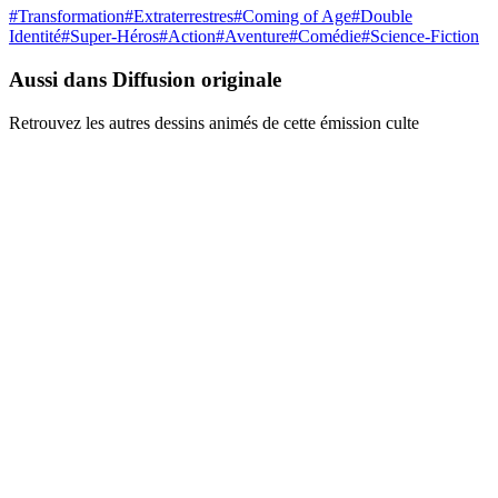
#
Transformation
#
Extraterrestres
#
Coming of Age
#
Double
Identité
#
Super-Héros
#
Action
#
Aventure
#
Comédie
#
Science-Fiction
Aussi dans Diffusion originale
Retrouvez les autres dessins animés de cette émission culte