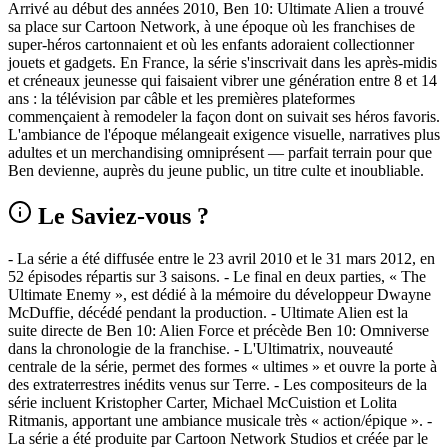
Arrivé au début des années 2010, Ben 10: Ultimate Alien a trouvé
sa place sur Cartoon Network, à une époque où les franchises de
super-héros cartonnaient et où les enfants adoraient collectionner
jouets et gadgets. En France, la série s'inscrivait dans les après-midis
et créneaux jeunesse qui faisaient vibrer une génération entre 8 et 14
ans : la télévision par câble et les premières plateformes
commençaient à remodeler la façon dont on suivait ses héros favoris.
L'ambiance de l'époque mélangeait exigence visuelle, narratives plus
adultes et un merchandising omniprésent — parfait terrain pour que
Ben devienne, auprès du jeune public, un titre culte et inoubliable.
Le Saviez-vous ?
- La série a été diffusée entre le 23 avril 2010 et le 31 mars 2012, en
52 épisodes répartis sur 3 saisons. - Le final en deux parties, « The
Ultimate Enemy », est dédié à la mémoire du développeur Dwayne
McDuffie, décédé pendant la production. - Ultimate Alien est la
suite directe de Ben 10: Alien Force et précède Ben 10: Omniverse
dans la chronologie de la franchise. - L'Ultimatrix, nouveauté
centrale de la série, permet des formes « ultimes » et ouvre la porte à
des extraterrestres inédits venus sur Terre. - Les compositeurs de la
série incluent Kristopher Carter, Michael McCuistion et Lolita
Ritmanis, apportant une ambiance musicale très « action/épique ». -
La série a été produite par Cartoon Network Studios et créée par le