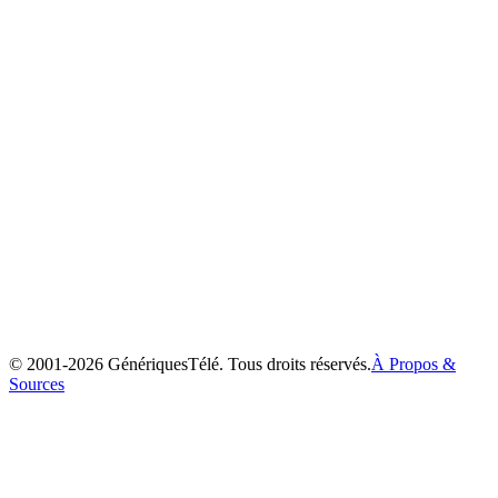
Ayashi no Ceres
2000
© 2001-
2026
GénériquesTélé. Tous droits réservés.
À Propos &
Sources