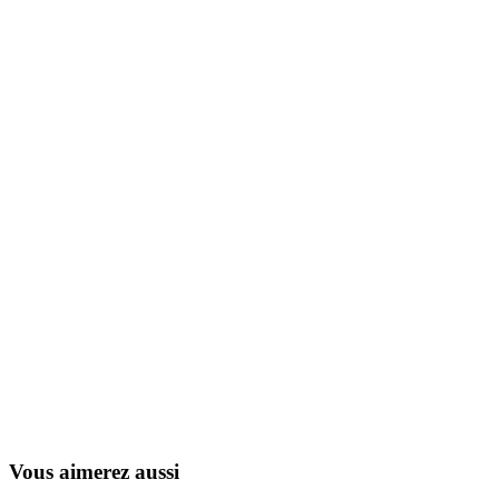
Yomigaeru Sora – Rescue Wings
2006
Vous aimerez aussi