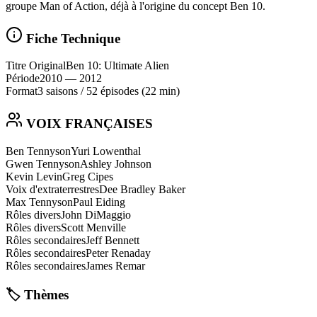
groupe Man of Action, déjà à l'origine du concept Ben 10.
Fiche Technique
Titre Original
Ben 10: Ultimate Alien
Période
2010
— 2012
Format
3 saisons
/
52 épisodes
(22 min)
VOIX FRANÇAISES
Ben Tennyson
Yuri Lowenthal
Gwen Tennyson
Ashley Johnson
Kevin Levin
Greg Cipes
Voix d'extraterrestres
Dee Bradley Baker
Max Tennyson
Paul Eiding
Rôles divers
John DiMaggio
Rôles divers
Scott Menville
Rôles secondaires
Jeff Bennett
Rôles secondaires
Peter Renaday
Rôles secondaires
James Remar
🏷️ Thèmes