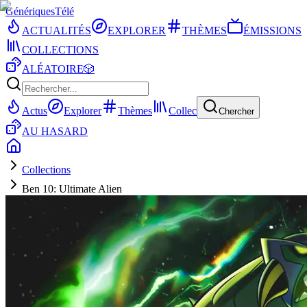
Génériques
Télé
ACTUALITÉS
EXPLORER
THÈMES
ÉMISSIONS
COLLECTIONS
ALÉATOIRE
🎲
Actus
Explorer
Thèmes
Collec
Chercher
AU HASARD
Collections
Ben 10: Ultimate Alien