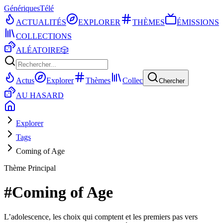
Génériques
Télé
ACTUALITÉS
EXPLORER
THÈMES
ÉMISSIONS
COLLECTIONS
ALÉATOIRE
🎲
Actus
Explorer
Thèmes
Collec
Chercher
AU HASARD
Explorer
Tags
Coming of Age
Thème Principal
#
Coming of Age
L’adolescence, les choix qui comptent et les premiers pas vers