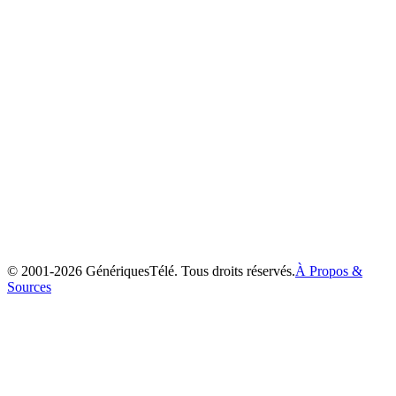
Full Moon : À la recherche de la pleine Lune
2002
© 2001-
2026
GénériquesTélé. Tous droits réservés.
À Propos &
Sources