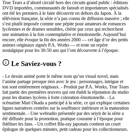
True Tears a d’abord circulé hors des circuits grand public : éditions
DVD importées, communautés de fansub et importateurs spécialisés
ont été les premiers à le faire découvrir en dehors du Japon. À la
télévision française, la série n’a pas connu de diffusion massive ; elle
s’est plutôt imposée comme une pépite pour amateurs de romances
lycéennes et de drames sensibles, chérie par ceux qui recherchent
une animation à la fois contemplative et émotionnelle. Aujourd’hui
encore, elle évoque la fin des années 2000 — cet âge d’or des petits
animes originaux signés P.A. Works — et reste un repère
nostalgique pour les 30-50 ans qui l’ont découverte à l’époque.
Le Saviez-vous ?
- Le dessin animé porte le même nom qu’un visual novel, mais
l’anime partage presque rien avec le jeu : personnages, intrigue et
ton sont entièrement originaux. - Produit par P.A. Works, True Tears
fait partie des premières œuvres qui ont établi la réputation du studio
pour les drames lycéens à forte coloration émotionnelle. - La
scénariste Mari Okada a participé à la série, ce qui explique certaines
lignes narratives centrées sur la souffrance intérieure et la maturation
sentimentale. - Une webradio présentée par des seiyū de la série a
été diffusée pour la promotion, pratique courante à l’époque pour
fidéliser les fans. - Un coffret Blu-ray japonais contient un court
épilogue de quelques minutes, petit cadeau pour les collectionneurs.