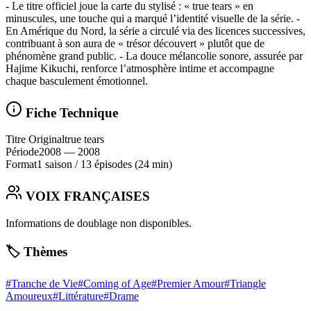
- Le titre officiel joue la carte du stylisé : « true tears » en
minuscules, une touche qui a marqué l’identité visuelle de la série. -
En Amérique du Nord, la série a circulé via des licences successives,
contribuant à son aura de « trésor découvert » plutôt que de
phénomène grand public. - La douce mélancolie sonore, assurée par
Hajime Kikuchi, renforce l’atmosphère intime et accompagne
chaque basculement émotionnel.
Fiche Technique
Titre Original
true tears
Période
2008
— 2008
Format
1 saison
/
13 épisodes
(24 min)
VOIX FRANÇAISES
Informations de doublage non disponibles.
🏷️ Thèmes
#
Tranche de Vie
#
Coming of Age
#
Premier Amour
#
Triangle
Amoureux
#
Littérature
#
Drame