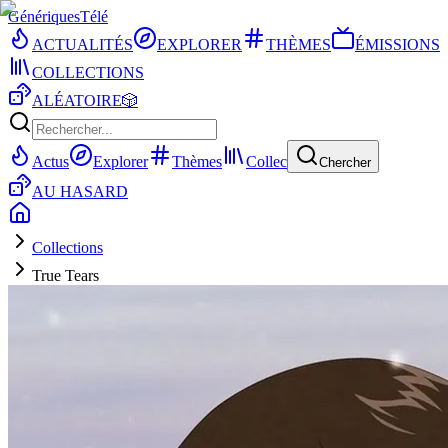
Génériques
Télé
ACTUALITÉS
EXPLORER
THÈMES
ÉMISSIONS
COLLECTIONS
ALÉATOIRE
🎲
Actus
Explorer
Thèmes
Collec
Chercher
AU HASARD
Collections
True Tears