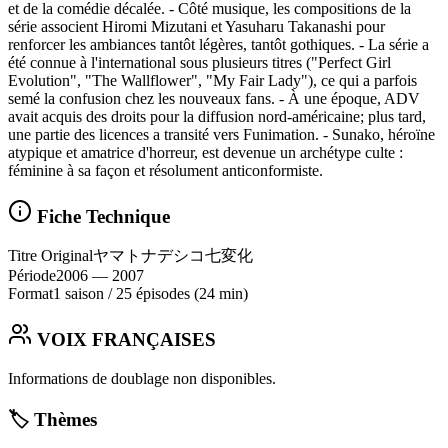
et de la comédie décalée. - Côté musique, les compositions de la
série associent Hiromi Mizutani et Yasuharu Takanashi pour
renforcer les ambiances tantôt légères, tantôt gothiques. - La série a
été connue à l'international sous plusieurs titres ("Perfect Girl
Evolution", "The Wallflower", "My Fair Lady"), ce qui a parfois
semé la confusion chez les nouveaux fans. - À une époque, ADV
avait acquis des droits pour la diffusion nord-américaine; plus tard,
une partie des licences a transité vers Funimation. - Sunako, héroïne
atypique et amatrice d'horreur, est devenue un archétype culte :
féminine à sa façon et résolument anticonformiste.
Fiche Technique
Titre Original
ヤマトナデシコ七変化
Période
2006
— 2007
Format
1 saison
/
25 épisodes
(24 min)
VOIX FRANÇAISES
Informations de doublage non disponibles.
🏷️ Thèmes