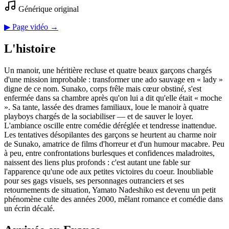
Générique original
▶ Page vidéo →
L'histoire
Un manoir, une héritière recluse et quatre beaux garçons chargés
d'une mission improbable : transformer une ado sauvage en « lady »
digne de ce nom. Sunako, corps frêle mais cœur obstiné, s'est
enfermée dans sa chambre après qu'on lui a dit qu'elle était « moche
». Sa tante, lassée des drames familiaux, loue le manoir à quatre
playboys chargés de la sociabiliser — et de sauver le loyer.
L'ambiance oscille entre comédie déréglée et tendresse inattendue.
Les tentatives désopilantes des garçons se heurtent au charme noir
de Sunako, amatrice de films d'horreur et d'un humour macabre. Peu
à peu, entre confrontations burlesques et confidences maladroites,
naissent des liens plus profonds : c'est autant une fable sur
l'apparence qu'une ode aux petites victoires du coeur. Inoubliable
pour ses gags visuels, ses personnages outranciers et ses
retournements de situation, Yamato Nadeshiko est devenu un petit
phénomène culte des années 2000, mêlant romance et comédie dans
un écrin décalé.