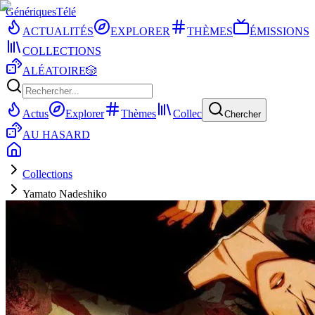
Génériques
Télé
ACTUALITÉS
EXPLORER
THÈMES
ÉMISSIONS
COLLECTIONS
ALÉATOIRE
🎲
Actus
Explorer
Thèmes
Collec
Chercher
AU HASARD
Collections
Yamato Nadeshiko