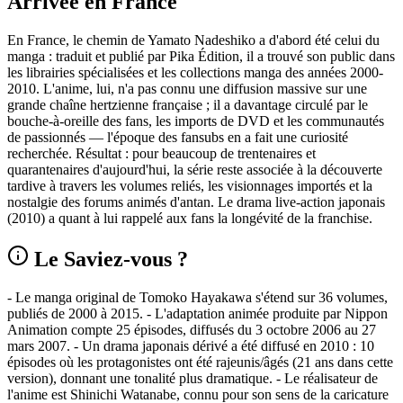
Arrivée en France
En France, le chemin de Yamato Nadeshiko a d'abord été celui du
manga : traduit et publié par Pika Édition, il a trouvé son public dans
les librairies spécialisées et les collections manga des années 2000-
2010. L'anime, lui, n'a pas connu une diffusion massive sur une
grande chaîne hertzienne française ; il a davantage circulé par le
bouche-à-oreille des fans, les imports de DVD et les communautés
de passionnés — l'époque des fansubs en a fait une curiosité
recherchée. Résultat : pour beaucoup de trentenaires et
quarantenaires d'aujourd'hui, la série reste associée à la découverte
tardive à travers les volumes reliés, les visionnages importés et la
nostalgie des forums animés d'antan. Le drama live-action japonais
(2010) a quant à lui rappelé aux fans la longévité de la franchise.
Le Saviez-vous ?
- Le manga original de Tomoko Hayakawa s'étend sur 36 volumes,
publiés de 2000 à 2015. - L'adaptation animée produite par Nippon
Animation compte 25 épisodes, diffusés du 3 octobre 2006 au 27
mars 2007. - Un drama japonais dérivé a été diffusé en 2010 : 10
épisodes où les protagonistes ont été rajeunis/âgés (21 ans dans cette
version), donnant une tonalité plus dramatique. - Le réalisateur de
l'anime est Shinichi Watanabe, connu pour son sens de la caricature