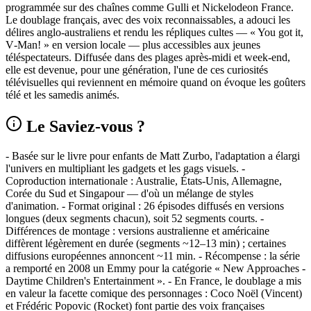
programmée sur des chaînes comme Gulli et Nickelodeon France.
Le doublage français, avec des voix reconnaissables, a adouci les
délires anglo-australiens et rendu les répliques cultes — « You got it,
V‑Man! » en version locale — plus accessibles aux jeunes
téléspectateurs. Diffusée dans des plages après‑midi et week‑end,
elle est devenue, pour une génération, l'une de ces curiosités
télévisuelles qui reviennent en mémoire quand on évoque les goûters
télé et les samedis animés.
Le Saviez-vous ?
- Basée sur le livre pour enfants de Matt Zurbo, l'adaptation a élargi
l'univers en multipliant les gadgets et les gags visuels. -
Coproduction internationale : Australie, États‑Unis, Allemagne,
Corée du Sud et Singapour — d'où un mélange de styles
d'animation. - Format original : 26 épisodes diffusés en versions
longues (deux segments chacun), soit 52 segments courts. -
Différences de montage : versions australienne et américaine
diffèrent légèrement en durée (segments ~12–13 min) ; certaines
diffusions européennes annoncent ~11 min. - Récompense : la série
a remporté en 2008 un Emmy pour la catégorie « New Approaches -
Daytime Children's Entertainment ». - En France, le doublage a mis
en valeur la facette comique des personnages : Coco Noël (Vincent)
et Frédéric Popovic (Rocket) font partie des voix françaises