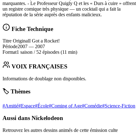
marquantes. - Le Professeur Quigly Q et les « Durs à cuire » offrent
un registre comique très physique — un cocktail qui a fait la
réputation de la série auprès des enfants malicieux.
Fiche Technique
Titre Original
I Got a Rocket!
Période
2007
— 2007
Format
1 saison
/
52 épisodes
(11 min)
VOIX FRANÇAISES
Informations de doublage non disponibles.
🏷️ Thèmes
#
Amitié
#
Espace
#
École
#
Coming of Age
#
Comédie
#
Science-Fiction
Aussi dans Nickelodeon
Retrouvez les autres dessins animés de cette émission culte