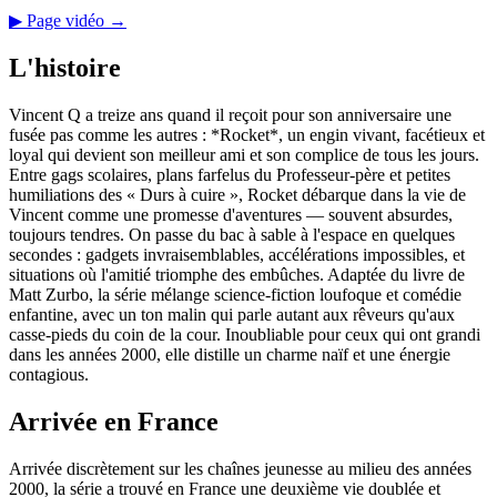
▶ Page vidéo →
L'histoire
Vincent Q a treize ans quand il reçoit pour son anniversaire une
fusée pas comme les autres : *Rocket*, un engin vivant, facétieux et
loyal qui devient son meilleur ami et son complice de tous les jours.
Entre gags scolaires, plans farfelus du Professeur-père et petites
humiliations des « Durs à cuire », Rocket débarque dans la vie de
Vincent comme une promesse d'aventures — souvent absurdes,
toujours tendres. On passe du bac à sable à l'espace en quelques
secondes : gadgets invraisemblables, accélérations impossibles, et
situations où l'amitié triomphe des embûches. Adaptée du livre de
Matt Zurbo, la série mélange science-fiction loufoque et comédie
enfantine, avec un ton malin qui parle autant aux rêveurs qu'aux
casse-pieds du coin de la cour. Inoubliable pour ceux qui ont grandi
dans les années 2000, elle distille un charme naïf et une énergie
contagious.
Arrivée en France
Arrivée discrètement sur les chaînes jeunesse au milieu des années
2000, la série a trouvé en France une deuxième vie doublée et