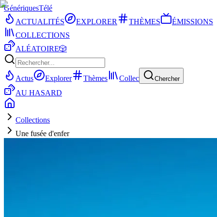
Génériques
Télé
ACTUALITÉS
EXPLORER
THÈMES
ÉMISSIONS
COLLECTIONS
ALÉATOIRE
🎲
Actus
Explorer
Thèmes
Collec
Chercher
AU HASARD
Collections
Une fusée d'enfer