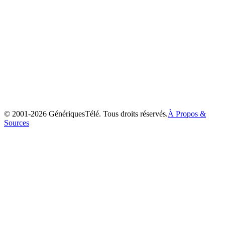
Max et Ruby
2002
© 2001-
2026
GénériquesTélé. Tous droits réservés.
À Propos &
Sources