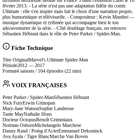
diffusion hertzienne débute sur France 3 dans l'émission Ludo le 16
février 2013. - La série n'est pas une adaptation fidèle du comic
Ultimate : elle s'en inspire mais fait le choix d'une narration propre,
plus humoristique et télévisuelle. - Compositeur : Kevin Manthei —
musique dynamique et rythmée qui accompagne bien le ton
ado/aventurier de la série. - Côté doublage français, on retrouve
Sébastien Hébrant dans le rôle de Peter Parker / Spider-Man.
Fiche Technique
Titre Original
Marvel's Ultimate Spider-Man
Période
2012
— 2017
Format
4 saisons
/
104 épisodes
(22 min)
VOIX FRANÇAISES
Peter Parker / Spider-Man
Sébastien Hébrant
Nick Fury
Erwin Grünspan
Mary-Jane Watson
Sophie Landresse
Tante May
Nathalie Hons
Docteur Octopus
Benoît Grimmiaux
Norman Osborn
Michelangelo Marchese
Danny Rand / Poing d'Acier
Emmanuel Dekoninck
Ava Ayala / Tigre Blanc
Marcha Van Boven