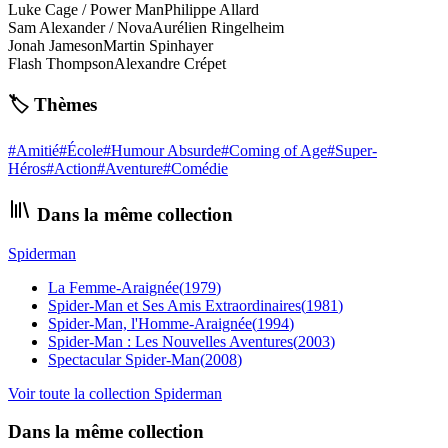
Luke Cage / Power Man
Philippe Allard
Sam Alexander / Nova
Aurélien Ringelheim
Jonah Jameson
Martin Spinhayer
Flash Thompson
Alexandre Crépet
🏷️ Thèmes
#
Amitié
#
École
#
Humour Absurde
#
Coming of Age
#
Super-
Héros
#
Action
#
Aventure
#
Comédie
Dans la même collection
Spiderman
La Femme-Araignée
(
1979
)
Spider-Man et Ses Amis Extraordinaires
(
1981
)
Spider-Man, l'Homme-Araignée
(
1994
)
Spider-Man : Les Nouvelles Aventures
(
2003
)
Spectacular Spider-Man
(
2008
)
Voir toute la collection
Spiderman
Dans la même collection