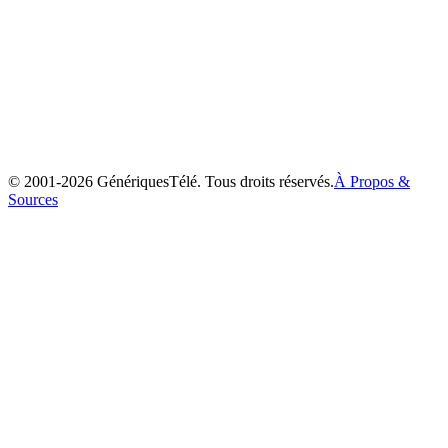
Ayashi no Ceres
2000
© 2001-
2026
GénériquesTélé. Tous droits réservés.
À Propos &
Sources