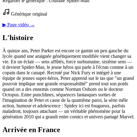
Regarder le générique :
Ultimate Spider-Man
Générique original
▶ Page vidéo →
L'histoire
À quinze ans, Peter Parker est encore ce gamin un peu gauche du
lycée quand une araignée génétiquement modifiée vient changer sa
vie. En un éclair — sens affûtés, force surhumaine, sixième sens —
il devient Spider-Man, le jeune héros qui parle à l'écran comme à un
copain dans le canapé. Recruté par Nick Fury et intégré à une
équipe de jeunes super-héros, Peter apprend sur le tas que "un grand
pouvoir implique une grande responsabilité" prend tout son poids
quand on a des ennemis comme Norman Osborn ou le docteur
Octopus. Entre punchlines, séquences fantasques sorties de
l'imagination de Peter et casse de la quatrième paroi, la série mêle
action, humour et adolescence : Spidey ici est fougueux, parfois
maladroit, toujours attachant — un véritable phénomène pour la
génération 2010 qui a grandi entre comics et univers partagé Marvel.
Arrivée en France