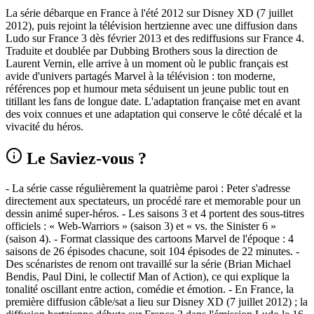
La série débarque en France à l'été 2012 sur Disney XD (7 juillet
2012), puis rejoint la télévision hertzienne avec une diffusion dans
Ludo sur France 3 dès février 2013 et des rediffusions sur France 4.
Traduite et doublée par Dubbing Brothers sous la direction de
Laurent Vernin, elle arrive à un moment où le public français est
avide d'univers partagés Marvel à la télévision : ton moderne,
références pop et humour meta séduisent un jeune public tout en
titillant les fans de longue date. L'adaptation française met en avant
des voix connues et une adaptation qui conserve le côté décalé et la
vivacité du héros.
Le Saviez-vous ?
- La série casse régulièrement la quatrième paroi : Peter s'adresse
directement aux spectateurs, un procédé rare et memorable pour un
dessin animé super-héros. - Les saisons 3 et 4 portent des sous-titres
officiels : « Web-Warriors » (saison 3) et « vs. the Sinister 6 »
(saison 4). - Format classique des cartoons Marvel de l'époque : 4
saisons de 26 épisodes chacune, soit 104 épisodes de 22 minutes. -
Des scénaristes de renom ont travaillé sur la série (Brian Michael
Bendis, Paul Dini, le collectif Man of Action), ce qui explique la
tonalité oscillant entre action, comédie et émotion. - En France, la
première diffusion câble/sat a lieu sur Disney XD (7 juillet 2012) ; la