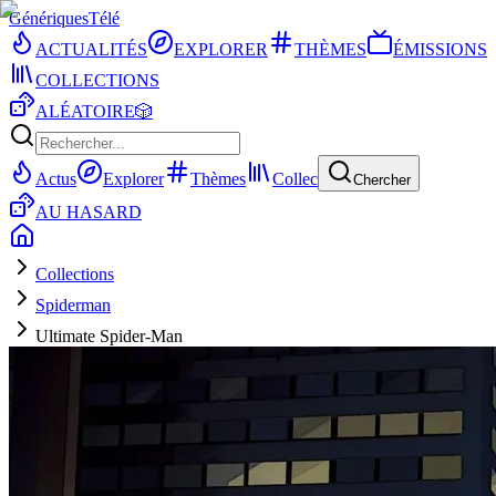
Génériques
Télé
ACTUALITÉS
EXPLORER
THÈMES
ÉMISSIONS
COLLECTIONS
ALÉATOIRE
🎲
Actus
Explorer
Thèmes
Collec
Chercher
AU HASARD
Collections
Spiderman
Ultimate Spider-Man