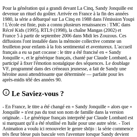
Pour la génération qui a grandi devant La Cinq, Sandy Jonquille est
devenue un rituel du goûter. Arrivée en France à la fin des années
1980, la série a débarqué sur La Cinq en 1988 dans l'émission Youpi
! L'école est finie, puis a connu plusieurs renaissances : TMC dans
Récré Kids (1995), RTL9 (1998), la chaîne Mangas (2002) et
France 5 à partir de septembre 2006 dans Midi les Zouzous. Ces
diffusions l'ont installée dans la mémoire collective comme un
feuilleton pour enfants à la fois sentimental et aventureux. L'accueil
français a eu sa part cocasse : le titre a été francisé en « Sandy
Jonquille », et le générique français, chanté par Claude Lombard, a
participé à fixer l'émotion nostalgique des séquences. Le doublage
VF, programmé dans des créneaux jeunesse, a fait de Sandy une
héroïne aussi attendrissante que déterminée — parfaite pour les
après-midis télé des années 90.
Le Saviez-vous ?
- En France, le titre a été changé en « Sandy Jonquille » alors que «
Jonquille » n'est pas du tout son nom de famille dans la version
originale. - Le générique français interprété par Claude Lombard est
si marquant qu'il a été réutilisé en Italie pour une autre série. - Toei
Animation a voulu ici renouveler le genre shōjo : la série commence
très fleur bleue puis bascule vers l'aventure lorsque Sandy devient