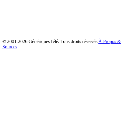
Les Frères Koalas
2003
© 2001-
2026
GénériquesTélé. Tous droits réservés.
À Propos &
Sources