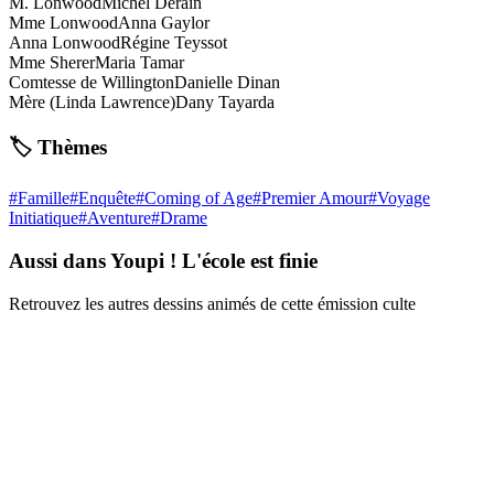
M. Lonwood
Michel Derain
Mme Lonwood
Anna Gaylor
Anna Lonwood
Régine Teyssot
Mme Sherer
Maria Tamar
Comtesse de Willington
Danielle Dinan
Mère (Linda Lawrence)
Dany Tayarda
🏷️ Thèmes
#
Famille
#
Enquête
#
Coming of Age
#
Premier Amour
#
Voyage
Initiatique
#
Aventure
#
Drame
Aussi dans Youpi ! L'école est finie
Retrouvez les autres dessins animés de cette émission culte