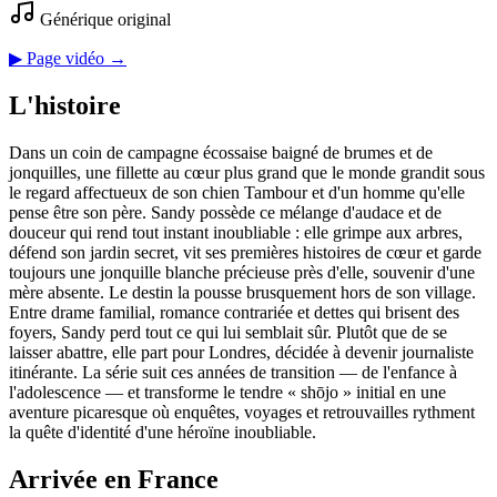
Générique original
▶ Page vidéo →
L'histoire
Dans un coin de campagne écossaise baigné de brumes et de
jonquilles, une fillette au cœur plus grand que le monde grandit sous
le regard affectueux de son chien Tambour et d'un homme qu'elle
pense être son père. Sandy possède ce mélange d'audace et de
douceur qui rend tout instant inoubliable : elle grimpe aux arbres,
défend son jardin secret, vit ses premières histoires de cœur et garde
toujours une jonquille blanche précieuse près d'elle, souvenir d'une
mère absente. Le destin la pousse brusquement hors de son village.
Entre drame familial, romance contrariée et dettes qui brisent des
foyers, Sandy perd tout ce qui lui semblait sûr. Plutôt que de se
laisser abattre, elle part pour Londres, décidée à devenir journaliste
itinérante. La série suit ces années de transition — de l'enfance à
l'adolescence — et transforme le tendre « shōjo » initial en une
aventure picaresque où enquêtes, voyages et retrouvailles rythment
la quête d'identité d'une héroïne inoubliable.
Arrivée en France