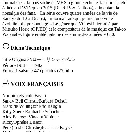
journaliste. - Jamais sortie en VHS à grande échelle, la série n'a été
éditée en DVD qu'en 2015 (Black Box Editions), alimentant la
nostalgie des fans. - La série couvre quatre années de la vie de
Sandy (de 12 à 16 ans), un format rare qui permet une vraie
évolution du personnage. - Le générique VO est interprété par
Mitsuko Horie (OP/ED) et le compositeur de la musique est Takeo
Watanabe, figure emblématique des anime des années 70-80.
Fiche Technique
Titre Original
ハロー！サンディベル
Période
1981
— 1982
Format
1 saison
/
47 épisodes
(25 min)
VOIX FRANÇAISES
Narratrice
Nicole Favart
Sandy Bell Christie
Barbara Delsol
Mark de Willington
Eric Baugin
Kitty Sherer
Raphaëlle Schacher
Alex Peterson
Vincent Violette
Ricky
Ophélie Brissot
Père (Leslie Christie)
Jean-Luc Kayser