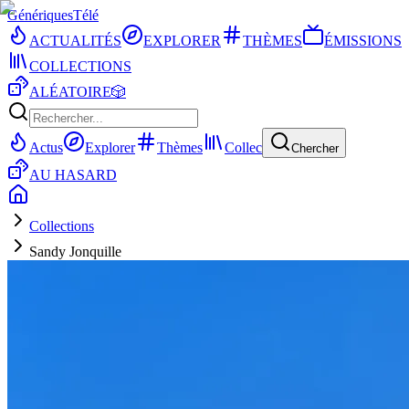
Génériques
Télé
ACTUALITÉS
EXPLORER
THÈMES
ÉMISSIONS
COLLECTIONS
ALÉATOIRE
🎲
Actus
Explorer
Thèmes
Collec
Chercher
AU HASARD
Collections
Sandy Jonquille