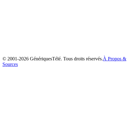
Les Frères Koalas
2003
© 2001-
2026
GénériquesTélé. Tous droits réservés.
À Propos &
Sources