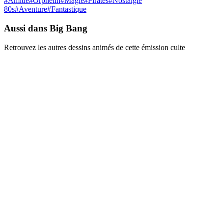
#
Amitié
#
Orphelin
#
Magie
#
Pirates
#
Nostalgie
80s
#
Aventure
#
Fantastique
Aussi dans Big Bang
Retrouvez les autres dessins animés de cette émission culte