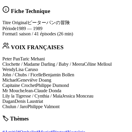
Fiche Technique
Titre Original
ピーターパンの冒険
Période
1989
— 1989
Format
1 saison
/
41 épisodes
(26 min)
VOIX FRANÇAISES
Peter Pan
Taric Mehani
Clochette / Madame Darling / Baby / Meera
Céline Melloul
Wendy
Lisa Caruso
John / Chubs / Ficelle
Benjamin Bollen
Michael
Geneviève Doang
Capitaine Crochet
Philippe Dumond
Mr Mouche
Jean-Claude Donda
Lily la Tigresse / Cynthia / Maïa
Jessica Monceau
Dagan
Denis Laustriat
Chulun / Jaro
Philippe Valmont
🏷️ Thèmes