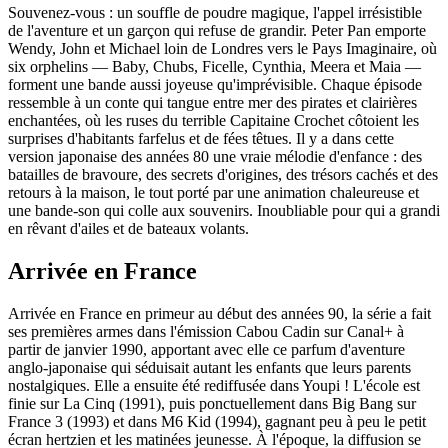
Souvenez-vous : un souffle de poudre magique, l'appel irrésistible
de l'aventure et un garçon qui refuse de grandir. Peter Pan emporte
Wendy, John et Michael loin de Londres vers le Pays Imaginaire, où
six orphelins — Baby, Chubs, Ficelle, Cynthia, Meera et Maia —
forment une bande aussi joyeuse qu'imprévisible. Chaque épisode
ressemble à un conte qui tangue entre mer des pirates et clairières
enchantées, où les ruses du terrible Capitaine Crochet côtoient les
surprises d'habitants farfelus et de fées têtues. Il y a dans cette
version japonaise des années 80 une vraie mélodie d'enfance : des
batailles de bravoure, des secrets d'origines, des trésors cachés et des
retours à la maison, le tout porté par une animation chaleureuse et
une bande-son qui colle aux souvenirs. Inoubliable pour qui a grandi
en rêvant d'ailes et de bateaux volants.
Arrivée en France
Arrivée en France en primeur au début des années 90, la série a fait
ses premières armes dans l'émission Cabou Cadin sur Canal+ à
partir de janvier 1990, apportant avec elle ce parfum d'aventure
anglo-japonaise qui séduisait autant les enfants que leurs parents
nostalgiques. Elle a ensuite été rediffusée dans Youpi ! L'école est
finie sur La Cinq (1991), puis ponctuellement dans Big Bang sur
France 3 (1993) et dans M6 Kid (1994), gagnant peu à peu le petit
écran hertzien et les matinées jeunesse. À l'époque, la diffusion se