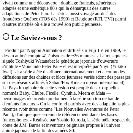
vivait comme une découverte : doublage français, génériques
adaptés et une esthétique 80's qui la démarquait des autres
adaptations de Peter Pan. La série a aussi voyagé au-delà des
frontières : Québec (TQS dès 1990) et Belgique (RTL TVI) parmi
d'autres marchés où elle a trouvé son public jeunesse.
Le Saviez-vous ?
- Produit par Nippon Animation et diffusé sur Fuji TV en 1989, le
dessin animé compte 41 épisodes de ~26 minutes. - La musique est
signée Toshiyuki Watanabe; le générique japonais d'ouverture
s'intitule «Mouchido Peter Pan» et est interprété par Yuyu (Yukiko
Iwai). - La série a été distribuée internationalement et a connu des
diffusions sur des chaînes et blocs jeunesse variés (dont des passages
sur des réseaux affiliés à Saban/Fox Kids au niveau international). -
Le Pays Imaginaire de cette version est peuplé de six orphelins
nommés Baby, Chubs, Ficelle, Cynthia, Meera et Maia —
personnages récurrents qui donnent à la série son ton de bande
d'enfants farceurs. - On la confond parfois avec des adaptations plus
récentes (voir titres comme "Les Nouvelles Aventures de Peter
Pan"), d'où quelques erreurs de référencement dans des bases
francophones. - Réalisée par Yoshio Kuroda, la série mêle respect du
conte de J.M. Barrie et inventions originales propres à l'univers
animé japonais de la fin des années 80.