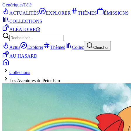
Génériques
Télé
ACTUALITÉS
EXPLORER
THÈMES
ÉMISSIONS
COLLECTIONS
ALÉATOIRE
🎲
Actus
Explorer
Thèmes
Collec
Chercher
AU HASARD
Collections
Les Aventures de Peter Pan