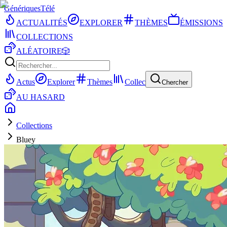
Génériques
Télé
ACTUALITÉS
EXPLORER
THÈMES
ÉMISSIONS
COLLECTIONS
ALÉATOIRE
🎲
Actus
Explorer
Thèmes
Collec
Chercher
AU HASARD
Collections
Bluey