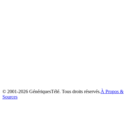
Max et Ruby
2002
© 2001-
2026
GénériquesTélé. Tous droits réservés.
À Propos &
Sources