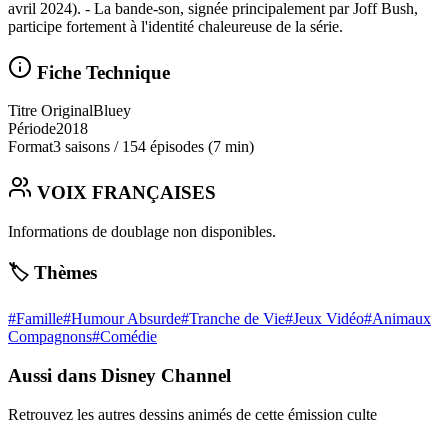
avril 2024). - La bande-son, signée principalement par Joff Bush,
participe fortement à l'identité chaleureuse de la série.
Fiche Technique
Titre Original
Bluey
Période
2018
Format
3 saisons
/
154 épisodes
(7 min)
VOIX FRANÇAISES
Informations de doublage non disponibles.
🏷️ Thèmes
#
Famille
#
Humour Absurde
#
Tranche de Vie
#
Jeux Vidéo
#
Animaux
Compagnons
#
Comédie
Aussi dans Disney Channel
Retrouvez les autres dessins animés de cette émission culte