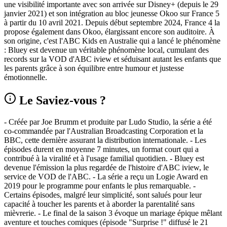
une visibilité importante avec son arrivée sur Disney+ (depuis le 29
janvier 2021) et son intégration au bloc jeunesse Okoo sur France 5
à partir du 10 avril 2021. Depuis début septembre 2024, France 4 la
propose également dans Okoo, élargissant encore son auditoire. À
son origine, c'est l'ABC Kids en Australie qui a lancé le phénomène
: Bluey est devenue un véritable phénomène local, cumulant des
records sur la VOD d'ABC iview et séduisant autant les enfants que
les parents grâce à son équilibre entre humour et justesse
émotionnelle.
Le Saviez-vous ?
- Créée par Joe Brumm et produite par Ludo Studio, la série a été
co-commandée par l'Australian Broadcasting Corporation et la
BBC, cette dernière assurant la distribution internationale. - Les
épisodes durent en moyenne 7 minutes, un format court qui a
contribué à la viralité et à l'usage familial quotidien. - Bluey est
devenue l'émission la plus regardée de l'histoire d'ABC iview, le
service de VOD de l'ABC. - La série a reçu un Logie Award en
2019 pour le programme pour enfants le plus remarquable. -
Certains épisodes, malgré leur simplicité, sont salués pour leur
capacité à toucher les parents et à aborder la parentalité sans
mièvrerie. - Le final de la saison 3 évoque un mariage épique mêlant
aventure et touches comiques (épisode "Surprise !" diffusé le 21