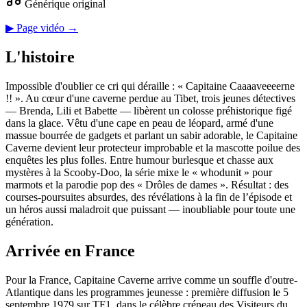
Générique original
▶ Page vidéo →
L'histoire
Impossible d'oublier ce cri qui déraille : « Capitaine Caaaaveeeerne
!! ». Au cœur d'une caverne perdue au Tibet, trois jeunes détectives
— Brenda, Lili et Babette — libèrent un colosse préhistorique figé
dans la glace. Vêtu d'une cape en peau de léopard, armé d'une
massue bourrée de gadgets et parlant un sabir adorable, le Capitaine
Caverne devient leur protecteur improbable et la mascotte poilue des
enquêtes les plus folles. Entre humour burlesque et chasse aux
mystères à la Scooby-Doo, la série mixe le « whodunit » pour
marmots et la parodie pop des « Drôles de dames ». Résultat : des
courses-poursuites absurdes, des révélations à la fin de l’épisode et
un héros aussi maladroit que puissant — inoubliable pour toute une
génération.
Arrivée en France
Pour la France, Capitaine Caverne arrive comme un souffle d'outre-
Atlantique dans les programmes jeunesse : première diffusion le 5
septembre 1979 sur TF1, dans le célèbre créneau des Visiteurs du