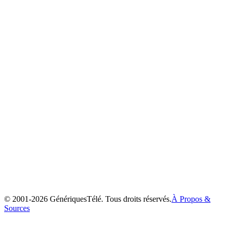
Max et Ruby
2002
© 2001-
2026
GénériquesTélé. Tous droits réservés.
À Propos &
Sources