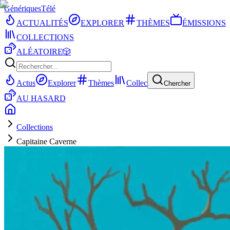
Génériques
Télé
ACTUALITÉS
EXPLORER
THÈMES
ÉMISSIONS
COLLECTIONS
ALÉATOIRE
🎲
Actus
Explorer
Thèmes
Collec
Chercher
AU HASARD
Collections
Capitaine Caverne