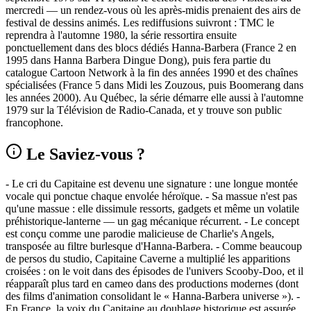
mercredi — un rendez-vous où les après‑midis prenaient des airs de
festival de dessins animés. Les rediffusions suivront : TMC le
reprendra à l'automne 1980, la série ressortira ensuite
ponctuellement dans des blocs dédiés Hanna‑Barbera (France 2 en
1995 dans Hanna Barbera Dingue Dong), puis fera partie du
catalogue Cartoon Network à la fin des années 1990 et des chaînes
spécialisées (France 5 dans Midi les Zouzous, puis Boomerang dans
les années 2000). Au Québec, la série démarre elle aussi à l'automne
1979 sur la Télévision de Radio‑Canada, et y trouve son public
francophone.
Le Saviez-vous ?
- Le cri du Capitaine est devenu une signature : une longue montée
vocale qui ponctue chaque envolée héroïque. - Sa massue n'est pas
qu'une massue : elle dissimule ressorts, gadgets et même un volatile
préhistorique-lanterne — un gag mécanique récurrent. - Le concept
est conçu comme une parodie malicieuse de Charlie's Angels,
transposée au filtre burlesque d'Hanna‑Barbera. - Comme beaucoup
de persos du studio, Capitaine Caverne a multiplié les apparitions
croisées : on le voit dans des épisodes de l'univers Scooby‑Doo, et il
réapparaît plus tard en cameo dans des productions modernes (dont
des films d'animation consolidant le « Hanna‑Barbera universe »). -
En France, la voix du Capitaine au doublage historique est assurée