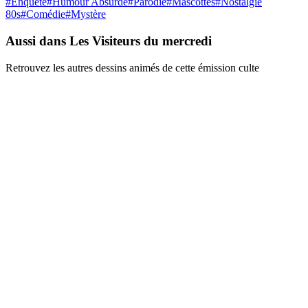
#
Enquête
#
Humour Absurde
#
Parodie
#
Mascottes
#
Nostalgie
80s
#
Comédie
#
Mystère
Aussi dans Les Visiteurs du mercredi
Retrouvez les autres dessins animés de cette émission culte