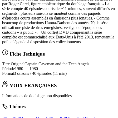
par Roger Carel, figure emblématique du doublage français. - La
série compte 40 épisodes courts de ~11 minutes, souvent diffusés en
segments ; plusieurs saisons se montent comme des paquets
d'épisodes courts assemblés en émissions plus longues. - Comme
beaucoup de productions Hanna‑Barbera des années 70, la série
utilisait une piste de rires enregistrés, vestige de l'époque des
cartoons « à public ». - Un coffret DVD comprenant la série
complète est commercialisé aux États‑Unis à l'été 2013, remettant la
poilue légende à disposition des collectionneurs.
Fiche Technique
Titre Original
Captain Caveman and the Teen Angels
Période
1980
— 1980
Format
3 saisons
/
40 épisodes
(11 min)
VOIX FRANÇAISES
Informations de doublage non disponibles.
🏷️ Thèmes