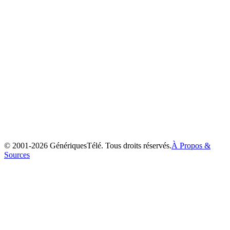
Les Frères Koalas
2003
© 2001-
2026
GénériquesTélé. Tous droits réservés.
À Propos &
Sources