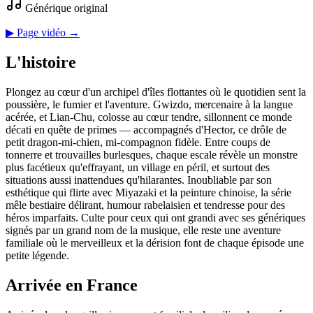
Générique original
▶ Page vidéo →
L'histoire
Plongez au cœur d'un archipel d'îles flottantes où le quotidien sent la
poussière, le fumier et l'aventure. Gwizdo, mercenaire à la langue
acérée, et Lian‑Chu, colosse au cœur tendre, sillonnent ce monde
décati en quête de primes — accompagnés d'Hector, ce drôle de
petit dragon-mi‑chien, mi‑compagnon fidèle. Entre coups de
tonnerre et trouvailles burlesques, chaque escale révèle un monstre
plus facétieux qu'effrayant, un village en péril, et surtout des
situations aussi inattendues qu'hilarantes. Inoubliable par son
esthétique qui flirte avec Miyazaki et la peinture chinoise, la série
mêle bestiaire délirant, humour rabelaisien et tendresse pour des
héros imparfaits. Culte pour ceux qui ont grandi avec ses génériques
signés par un grand nom de la musique, elle reste une aventure
familiale où le merveilleux et la dérision font de chaque épisode une
petite légende.
Arrivée en France