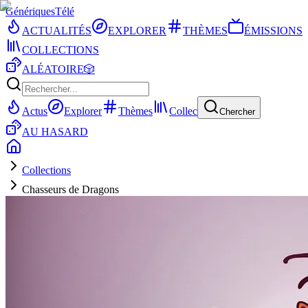
Génériques
Télé
ACTUALITÉS
EXPLORER
THÈMES
ÉMISSIONS
COLLECTIONS
ALÉATOIRE
🎲
Actus
Explorer
Thèmes
Collec
Chercher
AU HASARD
Collections
Chasseurs de Dragons