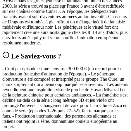
Arrivée dans les grilles jeunesse et familiale du milieu des années
2000, la série a trouvé sa place sur France 3 avant d'être rediffusée
sur des chaînes comme Canal J. À l'époque, les téléspectateurs
français avaient soif d'aventures animées au ton inventif : Chasseurs
de Dragons est tombée à pic, offrant un mélange inédit de fantaisie
médiévale et d'humour noir. Les génériques et le visuel fort ont
rapidement créé une aura nostalgique chez les 8–14 ans d'alors, puis
chez leurs aînés qui y ont vu un souffle d'animation européenne
résolument moderne.
Le Saviez-vous ?
- Coût par épisode estimé : environ 300 000 € (un record pour la
production française d'animation de l'époque). - Le générique
d'ouverture a été composé et interprété par le groupe The Cure, un
choix surprenant qui a beaucoup marqué les souvenirs. - Les auteurs
revendiquent une inspiration visuelle proche de Hayao Miyazaki et
de la peinture chinoise pour certaines ambiances. - La franchise s'est
décliné au-delà de la série : long métrage 3D et jeu vidéo ont
prolongé l'univers. - Changement de voix pour Lian‑Chu et Zaza en
cours de série (épisodes 1–26 puis 27–52), fait remarqué par les
fans. - Production internationale : des partenaires allemands et
italiens ont rejoint la série, donnant une couleur européenne au
projet.