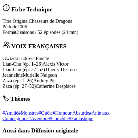
Fiche Technique
Titre Original
Chasseurs de Dragons
Période
2006
Format
2 saisons
/
52 épisodes
(24 min)
VOIX FRANÇAISES
Gwizdo
Ludovic Pinette
Lian-Chu (ép. 1–26)
Alexis Victor
Lian-Chu (ép. 27–52)
Thierry Desroses
Jeanneline
Murielle Naigeon
Zaza (ép. 1–26)
Audrey Pic
Zaza (ép. 27–52)
Catherine Desplaces
🏷️ Thèmes
#
Amitié
#
Monstres
#
Quête
#
Humour Absurde
#
Animaux
Compagnons
#
Aventure
#
Comédie
#
Fantastique
Aussi dans Diffusion originale