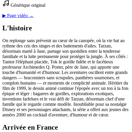
Générique original
▶ Page vidéo →
L'histoire
On replonge sans prévenir au cœur de la canopée, où la vie bat au
rythme des cris des singes et des battements d'ailes. Tarzan,
désormais marié à Jane, partage son quotidien entre la tendresse
familiale et la lutte permanente pour protéger la jungle. À ses côtés :
Tantor l'éléphant placide, Tok le gorille fidèle et le facétieux
professeur Archimedes Q. Porter, père de Jane, qui apporte une
touche d'humanité et d'humour. Les aventures oscillent entre grands
dangers — braconniers sans scrupules, panthères sournoises, et
complots humains — et moments de complicité animale. Héritier du
film de 1999, le dessin animé continue l'épopée avec un ton à la fois
épique et léger : bagarres de gorilles, explorations exotiques,
inventions farfelues et le vrai défi de Tarzan, désormais chef d'une
famille qui le regarde comme modèle. Inoubliable pour sa nostalgie
Disney et ses personnages attachants, la série a offert aux jeunes des
années 2000 un cocktail d'aventure, d'humour et de cœur.
Arrivée en France