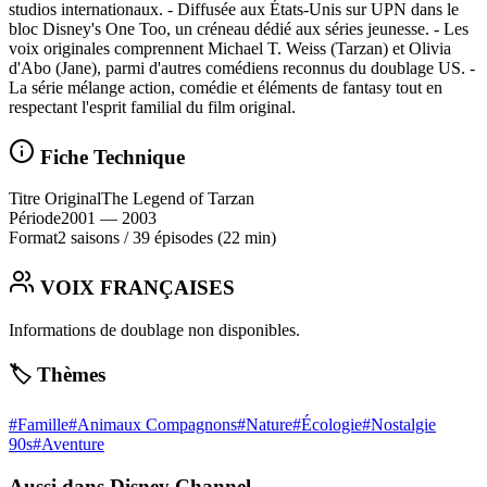
studios internationaux. - Diffusée aux États-Unis sur UPN dans le
bloc Disney's One Too, un créneau dédié aux séries jeunesse. - Les
voix originales comprennent Michael T. Weiss (Tarzan) et Olivia
d'Abo (Jane), parmi d'autres comédiens reconnus du doublage US. -
La série mélange action, comédie et éléments de fantasy tout en
respectant l'esprit familial du film original.
Fiche Technique
Titre Original
The Legend of Tarzan
Période
2001
— 2003
Format
2 saisons
/
39 épisodes
(22 min)
VOIX FRANÇAISES
Informations de doublage non disponibles.
🏷️ Thèmes
#
Famille
#
Animaux Compagnons
#
Nature
#
Écologie
#
Nostalgie
90s
#
Aventure
Aussi dans Disney Channel