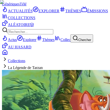
Génériques
Télé
ACTUALITÉS
EXPLORER
THÈMES
ÉMISSIONS
COLLECTIONS
ALÉATOIRE
🎲
Actus
Explorer
Thèmes
Collec
Chercher
AU HASARD
Collections
La Légende de Tarzan