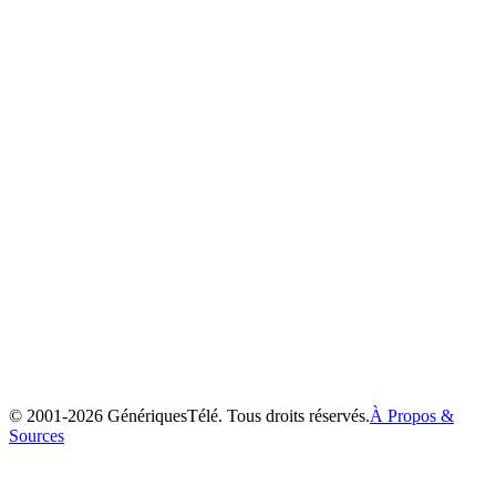
Les Frères Koalas
2003
© 2001-
2026
GénériquesTélé. Tous droits réservés.
À Propos &
Sources