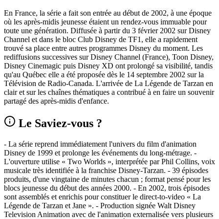
En France, la série a fait son entrée au début de 2002, à une époque
où les après-midis jeunesse étaient un rendez-vous immuable pour
toute une génération. Diffusée à partir du 3 février 2002 sur Disney
Channel et dans le bloc Club Disney de TF1, elle a rapidement
trouvé sa place entre autres programmes Disney du moment. Les
rediffusions successives sur Disney Channel (France), Toon Disney,
Disney Cinemagic puis Disney XD ont prolongé sa visibilité, tandis
qu'au Québec elle a été proposée dès le 14 septembre 2002 sur la
Télévision de Radio-Canada. L'arrivée de La Légende de Tarzan en
clair et sur les chaînes thématiques a contribué à en faire un souvenir
partagé des après-midis d'enfance.
Le Saviez-vous ?
- La série reprend immédiatement l'univers du film d'animation
Disney de 1999 et prolonge les événements du long-métrage. -
L'ouverture utilise « Two Worlds », interprétée par Phil Collins, voix
musicale très identifiée à la franchise Disney-Tarzan. - 39 épisodes
produits, d'une vingtaine de minutes chacun ; format pensé pour les
blocs jeunesse du début des années 2000. - En 2002, trois épisodes
sont assemblés et enrichis pour constituer le direct-to-video « La
Légende de Tarzan et Jane ». - Production signée Walt Disney
Television Animation avec de l'animation externalisée vers plusieurs