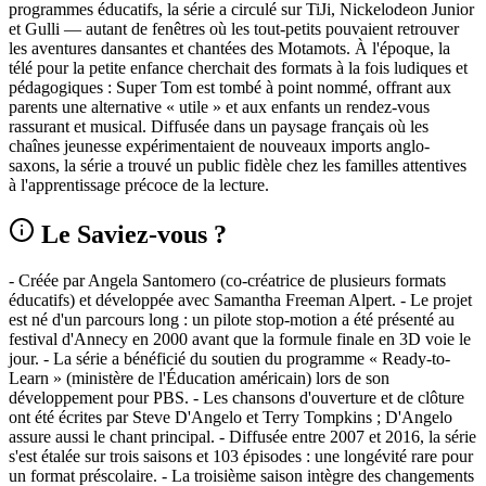
programmes éducatifs, la série a circulé sur TiJi, Nickelodeon Junior
et Gulli — autant de fenêtres où les tout-petits pouvaient retrouver
les aventures dansantes et chantées des Motamots. À l'époque, la
télé pour la petite enfance cherchait des formats à la fois ludiques et
pédagogiques : Super Tom est tombé à point nommé, offrant aux
parents une alternative « utile » et aux enfants un rendez-vous
rassurant et musical. Diffusée dans un paysage français où les
chaînes jeunesse expérimentaient de nouveaux imports anglo-
saxons, la série a trouvé un public fidèle chez les familles attentives
à l'apprentissage précoce de la lecture.
Le Saviez-vous ?
- Créée par Angela Santomero (co-créatrice de plusieurs formats
éducatifs) et développée avec Samantha Freeman Alpert. - Le projet
est né d'un parcours long : un pilote stop-motion a été présenté au
festival d'Annecy en 2000 avant que la formule finale en 3D voie le
jour. - La série a bénéficié du soutien du programme « Ready-to-
Learn » (ministère de l'Éducation américain) lors de son
développement pour PBS. - Les chansons d'ouverture et de clôture
ont été écrites par Steve D'Angelo et Terry Tompkins ; D'Angelo
assure aussi le chant principal. - Diffusée entre 2007 et 2016, la série
s'est étalée sur trois saisons et 103 épisodes : une longévité rare pour
un format préscolaire. - La troisième saison intègre des changements