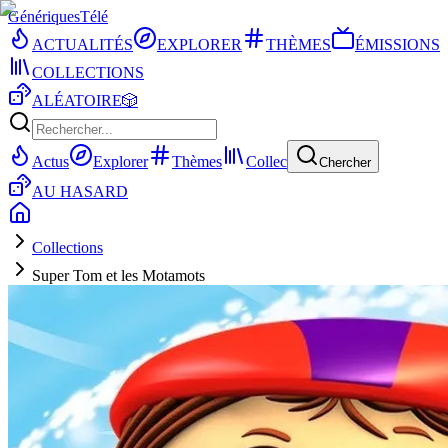
Génériques
Télé
ACTUALITÉS
EXPLORER
THÈMES
ÉMISSIONS
COLLECTIONS
ALÉATOIRE
🎲
Actus
Explorer
Thèmes
Collec
Chercher
AU HASARD
Collections
Super Tom et les Motamots