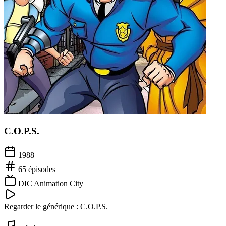
C.O.P.S.
1988
65
épisodes
DIC Animation City
Regarder le générique :
C.O.P.S.