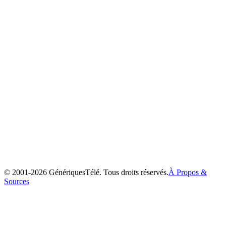
Ayashi no Ceres
2000
© 2001-
2026
GénériquesTélé. Tous droits réservés.
À Propos &
Sources