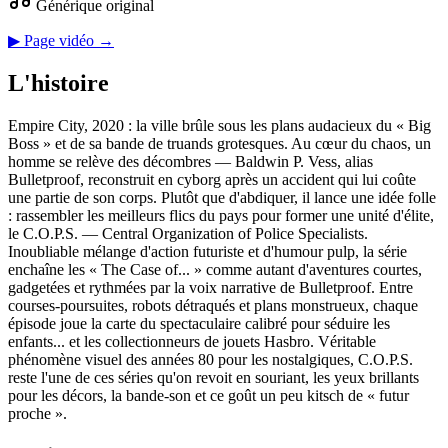
Générique original
▶ Page vidéo →
L'histoire
Empire City, 2020 : la ville brûle sous les plans audacieux du « Big
Boss » et de sa bande de truands grotesques. Au cœur du chaos, un
homme se relève des décombres — Baldwin P. Vess, alias
Bulletproof, reconstruit en cyborg après un accident qui lui coûte
une partie de son corps. Plutôt que d'abdiquer, il lance une idée folle
: rassembler les meilleurs flics du pays pour former une unité d'élite,
le C.O.P.S. — Central Organization of Police Specialists.
Inoubliable mélange d'action futuriste et d'humour pulp, la série
enchaîne les « The Case of... » comme autant d'aventures courtes,
gadgetées et rythmées par la voix narrative de Bulletproof. Entre
courses-poursuites, robots détraqués et plans monstrueux, chaque
épisode joue la carte du spectaculaire calibré pour séduire les
enfants... et les collectionneurs de jouets Hasbro. Véritable
phénomène visuel des années 80 pour les nostalgiques, C.O.P.S.
reste l'une de ces séries qu'on revoit en souriant, les yeux brillants
pour les décors, la bande-son et ce goût un peu kitsch de « futur
proche ».