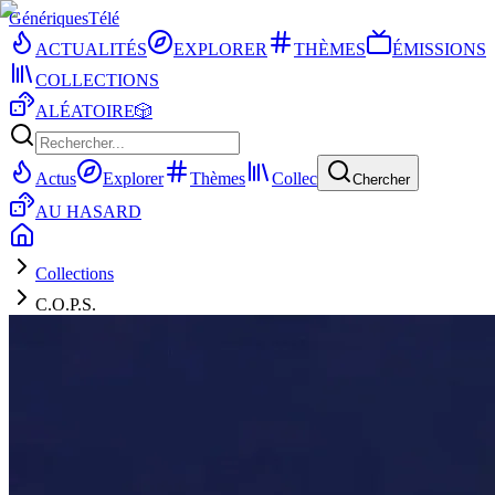
Génériques
Télé
ACTUALITÉS
EXPLORER
THÈMES
ÉMISSIONS
COLLECTIONS
ALÉATOIRE
🎲
Actus
Explorer
Thèmes
Collec
Chercher
AU HASARD
Collections
C.O.P.S.