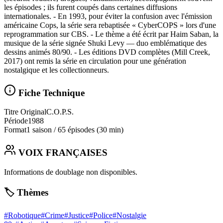
les épisodes ; ils furent coupés dans certaines diffusions
internationales. - En 1993, pour éviter la confusion avec l'émission
américaine Cops, la série sera rebaptisée « CyberCOPS » lors d'une
reprogrammation sur CBS. - Le thème a été écrit par Haim Saban, la
musique de la série signée Shuki Levy — duo emblématique des
dessins animés 80/90. - Les éditions DVD complètes (Mill Creek,
2017) ont remis la série en circulation pour une génération
nostalgique et les collectionneurs.
Fiche Technique
Titre Original
C.O.P.S.
Période
1988
Format
1 saison
/
65 épisodes
(30 min)
VOIX FRANÇAISES
Informations de doublage non disponibles.
🏷️ Thèmes
#
Robotique
#
Crime
#
Justice
#
Police
#
Nostalgie