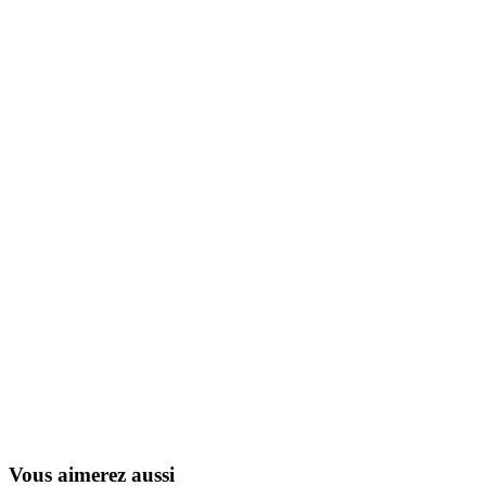
Yogi et Compagnie
1985
Vous aimerez aussi