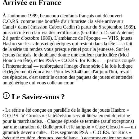
Arrivée en France
À l'automne 1989, beaucoup d'enfants français ont découvert
C.O.P.S. comme une bouffée d'air futuriste : la série arrive sur
Canal+ dans l'émission Cabou Cadin (à partir du 5 septembre 1989),
puis circule en clair via des rediffusions (Graffitis 5‑15 sur Antenne
2 à partir d'octobre 1989). L'ambiance de l'époque — VHS, jouets
Hasbro sur les salons et génériques qui restent dans la tête — a fait
de la série un rendez‑vous presque rituel pour la jeunesse. Sur les
écrans français, le doublage donne une couleur particulière (Med
Hondo en tête), et les PSAs « C.O.P.S. for Kids » — parfois coupés
à l'international — renforçaient l'image d'une série à la fois ludique
et (légèrement) éducative. Pour les 30‑40 ans d'aujourd'hui, revoir
ces épisodes, c'est sentir le carton des paquets de jouets et entendre
un générique qui vous colle au cœur.
Le Saviez-vous ?
- La série a été conçue en parallèle de la ligne de jouets Hasbro «
C.O.P.S. 'n' Crooks » : la télévision servait littéralement de vitrine
pour la marchandise. - Chaque épisode se termine (sauf exceptions)
par une narration de Bulletproof et le tampon « Case Closed » — un
gimmick devenu culte. - Des segments PSA « C.O.P.S. for Kids »
(sécurité routière, drogues, vandalisme...) accompagnaient souvent