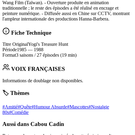
Wang Film (Taïwan). - Ouverture produite en animation
traditionnelle ; le reste des épisodes a été réalisé en encrage et
peinture numérique. - Diffusée aussi en Chine sur CCTV, montrant
l'ampleur internationale des productions Hanna‑Barbera.
Fiche Technique
Titre Original
Yogi's Treasure Hunt
Période
1985
— 1988
Format
3 saisons
/
27 épisodes
(19 min)
VOIX FRANÇAISES
Informations de doublage non disponibles.
🏷️ Thèmes
#
Amitié
#
Quête
#
Humour Absurde
#
Mascottes
#
Nostalgie
80s
#
Comédie
Aussi dans Cabou Cadin