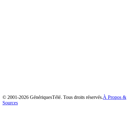
Max et Ruby
2002
© 2001-
2026
GénériquesTélé. Tous droits réservés.
À Propos &
Sources