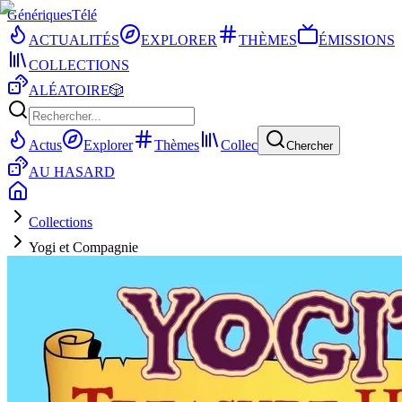
Génériques
Télé
ACTUALITÉS
EXPLORER
THÈMES
ÉMISSIONS
COLLECTIONS
ALÉATOIRE
🎲
Actus
Explorer
Thèmes
Collec
Chercher
AU HASARD
Collections
Yogi et Compagnie