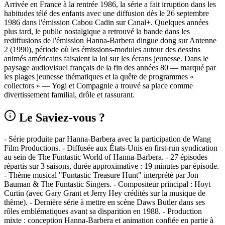
Arrivée en France à la rentrée 1986, la série a fait irruption dans les
habitudes télé des enfants avec une diffusion dès le 26 septembre
1986 dans l'émission Cabou Cadin sur Canal+. Quelques années
plus tard, le public nostalgique a retrouvé la bande dans les
rediffusions de l'émission Hanna‑Barbera dingue dong sur Antenne
2 (1990), période où les émissions‑modules autour des dessins
animés américains faisaient la loi sur les écrans jeunesse. Dans le
paysage audiovisuel français de la fin des années 80 — marqué par
les plages jeunesse thématiques et la quête de programmes «
collectors » — Yogi et Compagnie a trouvé sa place comme
divertissement familial, drôle et rassurant.
Le Saviez-vous ?
- Série produite par Hanna‑Barbera avec la participation de Wang
Film Productions. - Diffusée aux États‑Unis en first‑run syndication
au sein de The Funtastic World of Hanna‑Barbera. - 27 épisodes
répartis sur 3 saisons, durée approximative : 19 minutes par épisode.
- Thème musical "Funtastic Treasure Hunt" interprété par Jon
Bauman & The Funtastic Singers. - Compositeur principal : Hoyt
Curtin (avec Gary Grant et Jerry Hey crédités sur la musique de
thème). - Dernière série à mettre en scène Daws Butler dans ses
rôles emblématiques avant sa disparition en 1988. - Production
mixte : conception Hanna‑Barbera et animation confiée en partie à