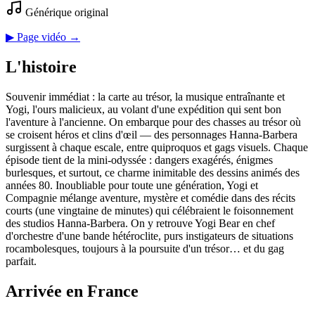
Générique original
▶ Page vidéo →
L'histoire
Souvenir immédiat : la carte au trésor, la musique entraînante et
Yogi, l'ours malicieux, au volant d'une expédition qui sent bon
l'aventure à l'ancienne. On embarque pour des chasses au trésor où
se croisent héros et clins d'œil — des personnages Hanna-Barbera
surgissent à chaque escale, entre quiproquos et gags visuels. Chaque
épisode tient de la mini‑odyssée : dangers exagérés, énigmes
burlesques, et surtout, ce charme inimitable des dessins animés des
années 80. Inoubliable pour toute une génération, Yogi et
Compagnie mélange aventure, mystère et comédie dans des récits
courts (une vingtaine de minutes) qui célébraient le foisonnement
des studios Hanna‑Barbera. On y retrouve Yogi Bear en chef
d'orchestre d'une bande hétéroclite, purs instigateurs de situations
rocambolesques, toujours à la poursuite d'un trésor… et du gag
parfait.
Arrivée en France