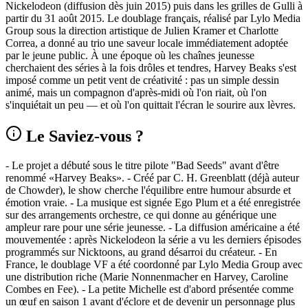
Nickelodeon (diffusion dès juin 2015) puis dans les grilles de Gulli à
partir du 31 août 2015. Le doublage français, réalisé par Lylo Media
Group sous la direction artistique de Julien Kramer et Charlotte
Correa, a donné au trio une saveur locale immédiatement adoptée
par le jeune public. À une époque où les chaînes jeunesse
cherchaient des séries à la fois drôles et tendres, Harvey Beaks s'est
imposé comme un petit vent de créativité : pas un simple dessin
animé, mais un compagnon d'après-midi où l'on riait, où l'on
s'inquiétait un peu — et où l'on quittait l'écran le sourire aux lèvres.
Le Saviez-vous ?
- Le projet a débuté sous le titre pilote "Bad Seeds" avant d'être
renommé «Harvey Beaks». - Créé par C. H. Greenblatt (déjà auteur
de Chowder), le show cherche l'équilibre entre humour absurde et
émotion vraie. - La musique est signée Ego Plum et a été enregistrée
sur des arrangements orchestre, ce qui donne au générique une
ampleur rare pour une série jeunesse. - La diffusion américaine a été
mouvementée : après Nickelodeon la série a vu les derniers épisodes
programmés sur Nicktoons, au grand désarroi du créateur. - En
France, le doublage VF a été coordonné par Lylo Media Group avec
une distribution riche (Marie Nonnenmacher en Harvey, Caroline
Combes en Fee). - La petite Michelle est d'abord présentée comme
un œuf en saison 1 avant d'éclore et de devenir un personnage plus