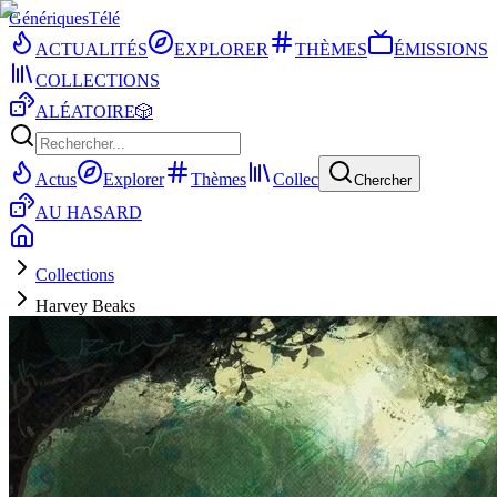
Génériques
Télé
ACTUALITÉS
EXPLORER
THÈMES
ÉMISSIONS
COLLECTIONS
ALÉATOIRE
🎲
Actus
Explorer
Thèmes
Collec
Chercher
AU HASARD
Collections
Harvey Beaks