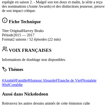
espiègle en saison 2. - Malgré son ton doux et malin, la série a reçu
des nominations (Annie Awards) et des distinctions jeunesse, preuve
de son impact critique.
Fiche Technique
Titre Original
Harvey Beaks
Période
2015
— 2017
Format
2 saisons
/
52 épisodes
(22 min)
VOIX FRANÇAISES
Informations de doublage non disponibles.
🏷️ Thèmes
#
Amitié
#
Famille
#
Humour Absurde
#
Tranche de Vie
#
Nostalgie
90s
#
Comédie
Aussi dans Nickelodeon
Retrouvez les autres dessins animés de cette émission culte