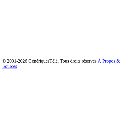
Max et Ruby
2002
© 2001-
2026
GénériquesTélé. Tous droits réservés.
À Propos &
Sources