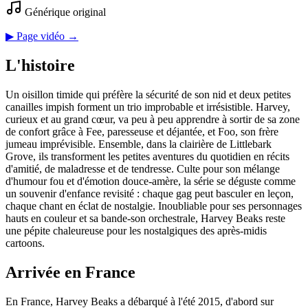
Générique original
▶ Page vidéo →
L'histoire
Un oisillon timide qui préfère la sécurité de son nid et deux petites
canailles impish forment un trio improbable et irrésistible. Harvey,
curieux et au grand cœur, va peu à peu apprendre à sortir de sa zone
de confort grâce à Fee, paresseuse et déjantée, et Foo, son frère
jumeau imprévisible. Ensemble, dans la clairière de Littlebark
Grove, ils transforment les petites aventures du quotidien en récits
d'amitié, de maladresse et de tendresse. Culte pour son mélange
d'humour fou et d'émotion douce-amère, la série se déguste comme
un souvenir d'enfance revisité : chaque gag peut basculer en leçon,
chaque chant en éclat de nostalgie. Inoubliable pour ses personnages
hauts en couleur et sa bande-son orchestrale, Harvey Beaks reste
une pépite chaleureuse pour les nostalgiques des après-midis
cartoons.
Arrivée en France
En France, Harvey Beaks a débarqué à l'été 2015, d'abord sur