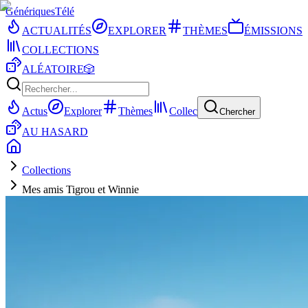
Génériques
Télé
ACTUALITÉS
EXPLORER
THÈMES
ÉMISSIONS
COLLECTIONS
ALÉATOIRE
🎲
Actus
Explorer
Thèmes
Collec
Chercher
AU HASARD
Collections
Mes amis Tigrou et Winnie