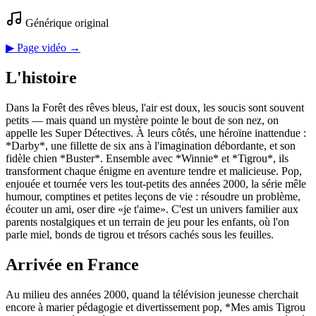
Générique original
▶ Page vidéo →
L'histoire
Dans la Forêt des rêves bleus, l'air est doux, les soucis sont souvent
petits — mais quand un mystère pointe le bout de son nez, on
appelle les Super Détectives. À leurs côtés, une héroïne inattendue :
*Darby*, une fillette de six ans à l'imagination débordante, et son
fidèle chien *Buster*. Ensemble avec *Winnie* et *Tigrou*, ils
transforment chaque énigme en aventure tendre et malicieuse. Pop,
enjouée et tournée vers les tout‑petits des années 2000, la série mêle
humour, comptines et petites leçons de vie : résoudre un problème,
écouter un ami, oser dire «je t'aime». C'est un univers familier aux
parents nostalgiques et un terrain de jeu pour les enfants, où l'on
parle miel, bonds de tigrou et trésors cachés sous les feuilles.
Arrivée en France
Au milieu des années 2000, quand la télévision jeunesse cherchait
encore à marier pédagogie et divertissement pop, *Mes amis Tigrou