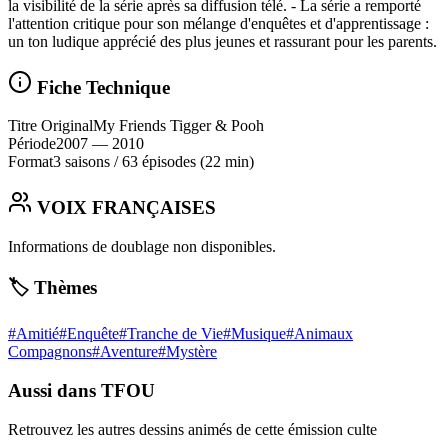
la visibilité de la série après sa diffusion télé. - La série a remporté
l'attention critique pour son mélange d'enquêtes et d'apprentissage :
un ton ludique apprécié des plus jeunes et rassurant pour les parents.
Fiche Technique
Titre Original
My Friends Tigger & Pooh
Période
2007
— 2010
Format
3 saisons
/
63 épisodes
(22 min)
VOIX FRANÇAISES
Informations de doublage non disponibles.
🏷️ Thèmes
#
Amitié
#
Enquête
#
Tranche de Vie
#
Musique
#
Animaux
Compagnons
#
Aventure
#
Mystère
Aussi dans TFOU
Retrouvez les autres dessins animés de cette émission culte