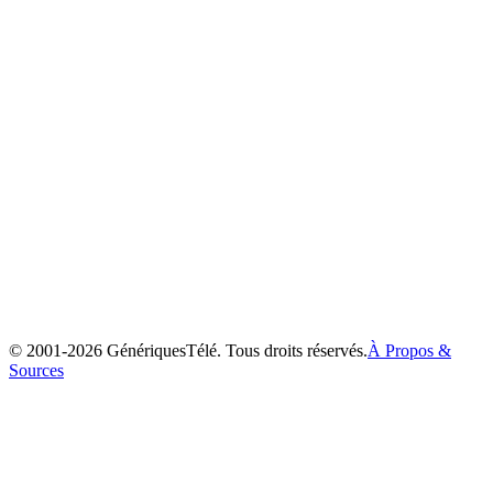
Les Frères Koalas
2003
© 2001-
2026
GénériquesTélé. Tous droits réservés.
À Propos &
Sources