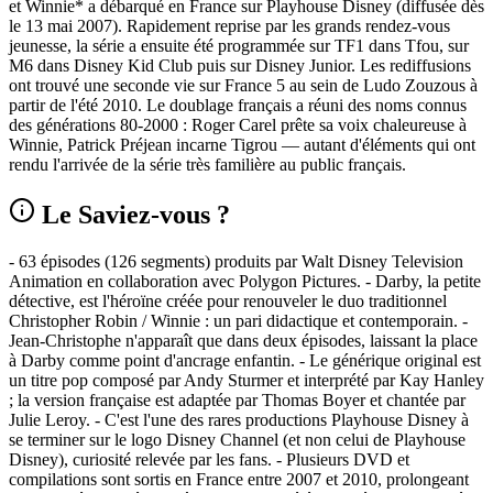
et Winnie* a débarqué en France sur Playhouse Disney (diffusée dès
le 13 mai 2007). Rapidement reprise par les grands rendez‑vous
jeunesse, la série a ensuite été programmée sur TF1 dans Tfou, sur
M6 dans Disney Kid Club puis sur Disney Junior. Les rediffusions
ont trouvé une seconde vie sur France 5 au sein de Ludo Zouzous à
partir de l'été 2010. Le doublage français a réuni des noms connus
des générations 80‑2000 : Roger Carel prête sa voix chaleureuse à
Winnie, Patrick Préjean incarne Tigrou — autant d'éléments qui ont
rendu l'arrivée de la série très familière au public français.
Le Saviez-vous ?
- 63 épisodes (126 segments) produits par Walt Disney Television
Animation en collaboration avec Polygon Pictures. - Darby, la petite
détective, est l'héroïne créée pour renouveler le duo traditionnel
Christopher Robin / Winnie : un pari didactique et contemporain. -
Jean‑Christophe n'apparaît que dans deux épisodes, laissant la place
à Darby comme point d'ancrage enfantin. - Le générique original est
un titre pop composé par Andy Sturmer et interprété par Kay Hanley
; la version française est adaptée par Thomas Boyer et chantée par
Julie Leroy. - C'est l'une des rares productions Playhouse Disney à
se terminer sur le logo Disney Channel (et non celui de Playhouse
Disney), curiosité relevée par les fans. - Plusieurs DVD et
compilations sont sortis en France entre 2007 et 2010, prolongeant