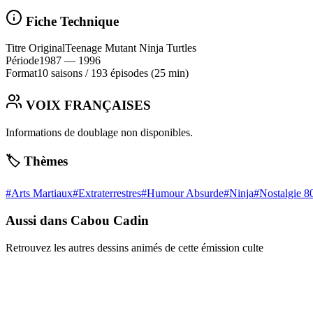
Fiche Technique
Titre Original
Teenage Mutant Ninja Turtles
Période
1987
— 1996
Format
10 saisons
/
193 épisodes
(25 min)
VOIX FRANÇAISES
Informations de doublage non disponibles.
🏷️ Thèmes
#
Arts Martiaux
#
Extraterrestres
#
Humour Absurde
#
Ninja
#
Nostalgie 8
Aussi dans Cabou Cadin
Retrouvez les autres dessins animés de cette émission culte