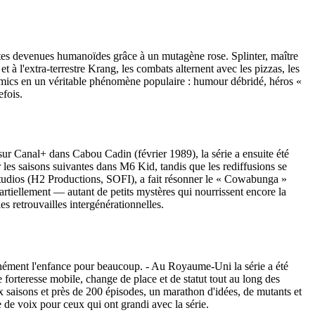
tes devenues humanoïdes grâce à un mutagène rose. Splinter, maître
et à l'extra‑terrestre Krang, les combats alternent avec les pizzas, les
comics en un véritable phénomène populaire : humour débridé, héros «
efois.
 sur Canal+ dans Cabou Cadin (février 1989), la série a ensuite été
les saisons suivantes dans M6 Kid, tandis que les rediffusions se
studios (H2 Productions, SOFI), a fait résonner le « Cowabunga »
partiellement — autant de petits mystères qui nourrissent encore la
 retrouvailles intergénérationnelles.
anément l'enfance pour beaucoup. - Au Royaume‑Uni la série a été
forteresse mobile, change de place et de statut tout au long des
ix saisons et près de 200 épisodes, un marathon d'idées, de mutants et
de voix pour ceux qui ont grandi avec la série.