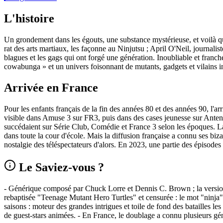
L'histoire
Un grondement dans les égouts, une substance mystérieuse, et voilà q
rat des arts martiaux, les façonne au Ninjutsu ; April O'Neil, journaliste
blagues et les gags qui ont forgé une génération. Inoubliable et fran
cowabunga » et un univers foisonnant de mutants, gadgets et vilains i
Arrivée en France
Pour les enfants français de la fin des années 80 et des années 90, l'a
visible dans Amuse 3 sur FR3, puis dans des cases jeunesse sur Antenn
succédaient sur Série Club, Comédie et France 3 selon les époques. L
dans toute la cour d'école. Mais la diffusion française a connu ses biza
nostalgie des téléspectateurs d'alors. En 2023, une partie des épisod
Le Saviez-vous ?
- Générique composé par Chuck Lorre et Dennis C. Brown ; la version
rebaptisée "Teenage Mutant Hero Turtles" et censurée : le mot "ninja" 
saisons : moteur des grandes intrigues et toile de fond des batailles l
de guest‑stars animées. - En France, le doublage a connu plusieurs gé