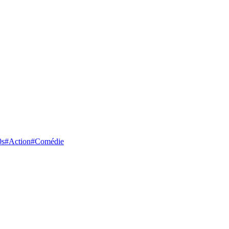
0s
#
Action
#
Comédie