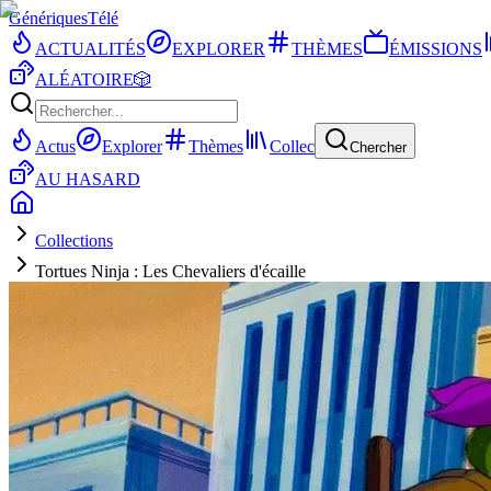
Génériques
Télé
ACTUALITÉS
EXPLORER
THÈMES
ÉMISSIONS
ALÉATOIRE
🎲
Actus
Explorer
Thèmes
Collec
Chercher
AU HASARD
Collections
Tortues Ninja : Les Chevaliers d'écaille