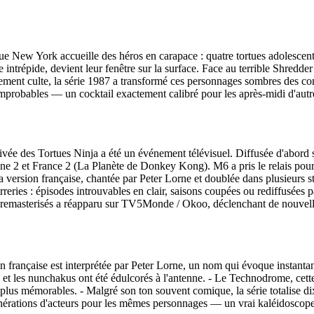
ue New York accueille des héros en carapace : quatre tortues adolescen
 intrépide, devient leur fenêtre sur la surface. Face au terrible Shredder 
chement culte, la série 1987 a transformé ces personnages sombres des 
mprobables — un cocktail exactement calibré pour les après‑midi d'autr
rrivée des Tortues Ninja a été un événement télévisuel. Diffusée d'abord
e 2 et France 2 (La Planète de Donkey Kong). M6 a pris le relais pour 
a version française, chantée par Peter Lorne et doublée dans plusieurs 
rreries : épisodes introuvables en clair, saisons coupées ou rediffusées 
es remasterisés a réapparu sur TV5Monde / Okoo, déclenchant de nouvelles
 française est interprétée par Peter Lorne, un nom qui évoque instant
et les nunchakus ont été édulcorés à l'antenne. - Le Technodrome, cette 
es plus mémorables. - Malgré son ton souvent comique, la série totalise d
nérations d'acteurs pour les mêmes personnages — un vrai kaléidoscope 