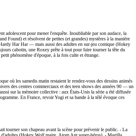
ent adolescent pour mener l'enquête. Inoubliable par son audace, la
nd Found) et résolvent de petites (et grandes) mystères à la manière
, Hardy Har Har — mais aussi des adultes en sur‑jeu comique (Hokey
ours cabotin, une Roxey prête à tout pour faire tourner la tête du
petit phénomène d'époque, à la fois culte et étrange.
que où les samedis matin restaient le rendez‑vous des dessins animés
 l'univers des centres commerciaux et des teen shows des années 90 — un
 aussi sur la mémoire collective : aux États‑Unis la série a été diffusée
rogramme. En France, revoir Yogi et sa bande à la télé évoque ces
ait tourner son chapeau avant la scène pour prévenir le public. - La
ut d'adultes (Hokey Wolf maire, Atom Ant super‑héros). - Magilla