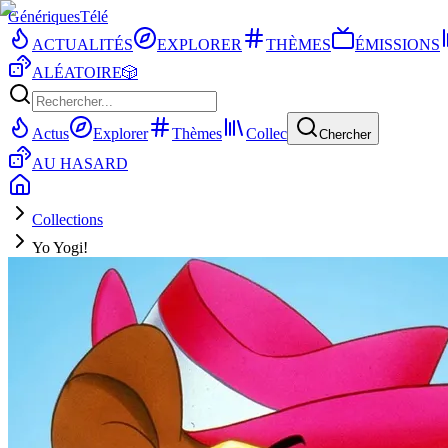
Génériques
Télé
ACTUALITÉS
EXPLORER
THÈMES
ÉMISSIONS
ALÉATOIRE
🎲
Actus
Explorer
Thèmes
Collec
Chercher
AU HASARD
Collections
Yo Yogi!