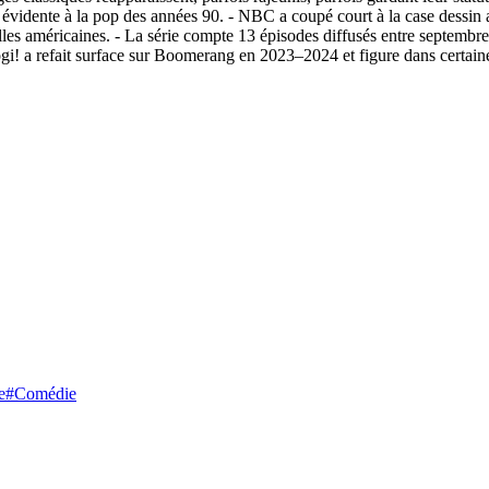
 évidente à la pop des années 90. - NBC a coupé court à la case dessin
rilles américaines. - La série compte 13 épisodes diffusés entre septemb
Yogi! a refait surface sur Boomerang en 2023–2024 et figure dans cert
e
#
Comédie