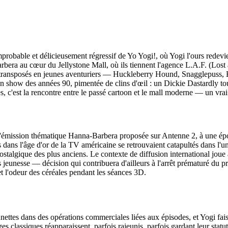
probable et délicieusement régressif de Yo Yogi!, où Yogi l'ours redevi
era au cœur du Jellystone Mall, où ils tiennent l'agence L.A.F. (Lost a
rs transposés en jeunes aventuriers — Huckleberry Hound, Snagglepuss
n show des années 90, pimentée de clins d'œil : un Dickie Dastardly touj
, c'est la rencontre entre le passé cartoon et le mall moderne — un vrai 
l'émission thématique Hanna‑Barbera proposée sur Antenne 2, à une épo
 nés dans l'âge d'or de la TV américaine se retrouvaient catapultés dans
re nostalgique des plus anciens. Le contexte de diffusion international joue
jeunesse — décision qui contribuera d'ailleurs à l'arrêt prématuré du p
et l'odeur des céréales pendant les séances 3D.
unettes dans des opérations commerciales liées aux épisodes, et Yogi fais
s classiques réapparaissent, parfois rajeunis, parfois gardant leur stat