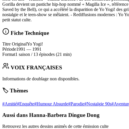
Gorilla devient un pastiche hip‑hop nommé « Magilla Ice », référence
Saved by the Bell), ce qui a accéléré la disparition de Yo Yogi! des g
nostalgie et le teen‑show se mêlaient. - Rediffusions modernes : Yo 
petit statut culte.
Fiche Technique
Titre Original
Yo Yogi!
Période
1991
— 1991
Format
1 saison
/
13 épisodes
(21 min)
VOIX FRANÇAISES
Informations de doublage non disponibles.
🏷️ Thèmes
#
Amitié
#
Enquête
#
Humour Absurde
#
Parodie
#
Nostalgie 90s
#
Aventur
Aussi dans Hanna-Barbera Dingue Dong
Retrouvez les autres dessins animés de cette émission culte