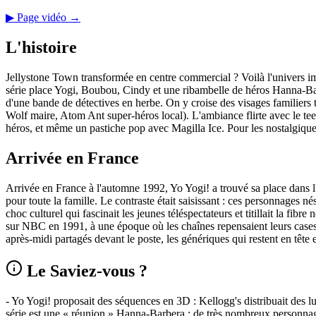
▶ Page vidéo →
L'histoire
Jellystone Town transformée en centre commercial ? Voilà l'univers im
série place Yogi, Boubou, Cindy et une ribambelle de héros Hanna‑Barb
d'une bande de détectives en herbe. On y croise des visages familie
Wolf maire, Atom Ant super‑héros local). L'ambiance flirte avec le tee
héros, et même un pastiche pop avec Magilla Ice. Pour les nostalgiques
Arrivée en France
Arrivée en France à l'automne 1992, Yo Yogi! a trouvé sa place dans 
pour toute la famille. Le contraste était saisissant : ces personnages
choc culturel qui fascinait les jeunes téléspectateurs et titillait la fib
sur NBC en 1991, à une époque où les chaînes repensaient leurs cases 
après‑midi partagés devant le poste, les génériques qui restent en tête 
Le Saviez-vous ?
- Yo Yogi! proposait des séquences en 3D : Kellogg's distribuait des l
série est une « réunion » Hanna‑Barbera : de très nombreux personnage