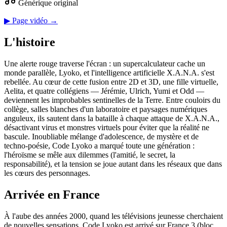
Générique original
▶ Page vidéo →
L'histoire
Une alerte rouge traverse l'écran : un supercalculateur cache un
monde parallèle, Lyoko, et l'intelligence artificielle X.A.N.A. s'est
rebellée. Au cœur de cette fusion entre 2D et 3D, une fille virtuelle,
Aelita, et quatre collégiens — Jérémie, Ulrich, Yumi et Odd —
deviennent les improbables sentinelles de la Terre. Entre couloirs du
collège, salles blanches d'un laboratoire et paysages numériques
anguleux, ils sautent dans la bataille à chaque attaque de X.A.N.A.,
désactivant virus et monstres virtuels pour éviter que la réalité ne
bascule. Inoubliable mélange d'adolescence, de mystère et de
techno‑poésie, Code Lyoko a marqué toute une génération :
l'héroïsme se mêle aux dilemmes (l'amitié, le secret, la
responsabilité), et la tension se joue autant dans les réseaux que dans
les cœurs des personnages.
Arrivée en France
À l'aube des années 2000, quand les télévisions jeunesse cherchaient
de nouvelles sensations, Code Lyoko est arrivé sur France 3 (bloc