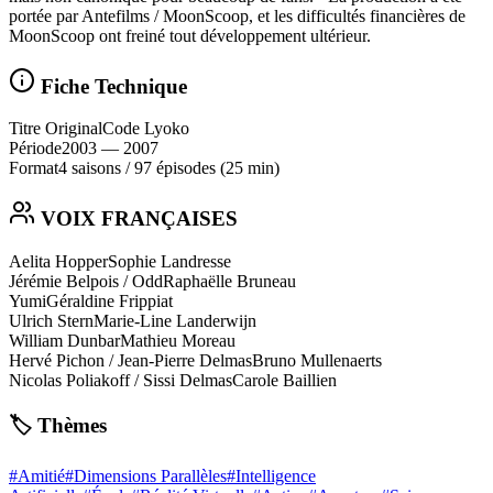
portée par Antefilms / MoonScoop, et les difficultés financières de
MoonScoop ont freiné tout développement ultérieur.
Fiche Technique
Titre Original
Code Lyoko
Période
2003
— 2007
Format
4 saisons
/
97 épisodes
(25 min)
VOIX FRANÇAISES
Aelita Hopper
Sophie Landresse
Jérémie Belpois / Odd
Raphaëlle Bruneau
Yumi
Géraldine Frippiat
Ulrich Stern
Marie-Line Landerwijn
William Dunbar
Mathieu Moreau
Hervé Pichon / Jean‑Pierre Delmas
Bruno Mullenaerts
Nicolas Poliakoff / Sissi Delmas
Carole Baillien
🏷️ Thèmes
#
Amitié
#
Dimensions Parallèles
#
Intelligence