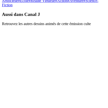
Artificielle
#
École
#
Réalité Virtuelle
#
Action
#
Aventure
#
Science-
Fiction
Aussi dans Canal J
Retrouvez les autres dessins animés de cette émission culte