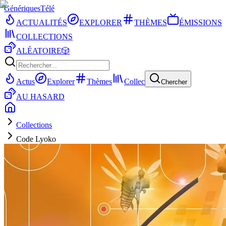
Génériques
Télé
ACTUALITÉS
EXPLORER
THÈMES
ÉMISSIONS
COLLECTIONS
ALÉATOIRE
🎲
Actus
Explorer
Thèmes
Collec
Chercher
AU HASARD
Collections
Code Lyoko