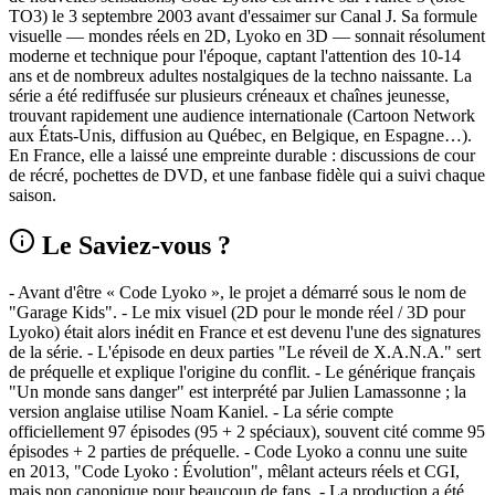
TO3) le 3 septembre 2003 avant d'essaimer sur Canal J. Sa formule
visuelle — mondes réels en 2D, Lyoko en 3D — sonnait résolument
moderne et technique pour l'époque, captant l'attention des 10‑14
ans et de nombreux adultes nostalgiques de la techno naissante. La
série a été rediffusée sur plusieurs créneaux et chaînes jeunesse,
trouvant rapidement une audience internationale (Cartoon Network
aux États‑Unis, diffusion au Québec, en Belgique, en Espagne…).
En France, elle a laissé une empreinte durable : discussions de cour
de récré, pochettes de DVD, et une fanbase fidèle qui a suivi chaque
saison.
Le Saviez-vous ?
- Avant d'être « Code Lyoko », le projet a démarré sous le nom de
"Garage Kids". - Le mix visuel (2D pour le monde réel / 3D pour
Lyoko) était alors inédit en France et est devenu l'une des signatures
de la série. - L'épisode en deux parties "Le réveil de X.A.N.A." sert
de préquelle et explique l'origine du conflit. - Le générique français
"Un monde sans danger" est interprété par Julien Lamassonne ; la
version anglaise utilise Noam Kaniel. - La série compte
officiellement 97 épisodes (95 + 2 spéciaux), souvent cité comme 95
épisodes + 2 parties de préquelle. - Code Lyoko a connu une suite
en 2013, "Code Lyoko : Évolution", mêlant acteurs réels et CGI,
mais non canonique pour beaucoup de fans. - La production a été