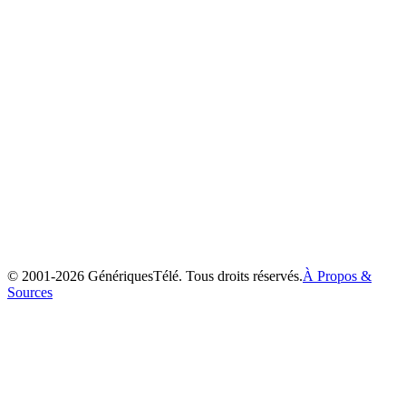
Ayashi no Ceres
2000
© 2001-
2026
GénériquesTélé. Tous droits réservés.
À Propos &
Sources