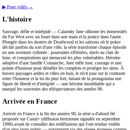
▶ Page vidéo →
L'histoire
Sauvage, drôle et intrépide — Calamity Jane sillonne les immensités
du Far West avec un fouet dans une main et la justice dans l'autre.
Plongée dans les dusters de Deadwood et les saloons où le poker
décide parfois du sort d'une ville, la série transforme chaque épisode
en une aventure rythmée : poursuites effrénées, duels au clair de
lune, et conspirations qui menacent les plus vulnérables. Héroïne
adoptive d'une famille Comanche, Jane mêle ruse, courage et une
pointe d'humour pour démêler les complots et protéger les siens. À
travers paysages arides et villes en bois, le récit joue sur le contraste
entre l'honneur et la loi du plus fort, faisant de la protagonista une
figure de liberté et d'intégrité — une héroïne inoubliable qui a
marqué les souvenirs des téléspectateurs des années 90.
Arrivée en France
Arrivée en France à la fin des années 90, la série a d'abord été
proposée sur Canal+ (diffusion hertzienne signalée en septembre
1998) avant de connaître des rediffusions qui l'ont rendue visible
d'un plus large public — notamment via des plages jeunesse comme