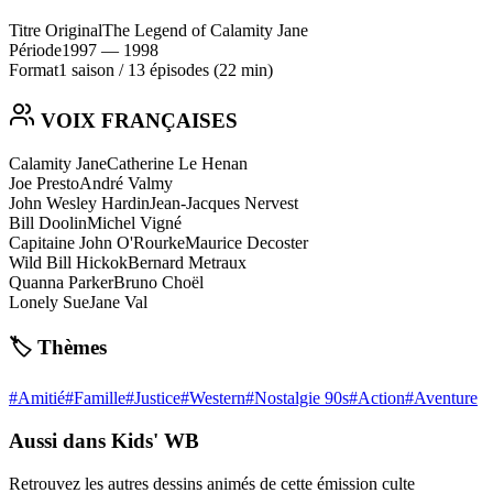
Titre Original
The Legend of Calamity Jane
Période
1997
— 1998
Format
1 saison
/
13 épisodes
(22 min)
VOIX FRANÇAISES
Calamity Jane
Catherine Le Henan
Joe Presto
André Valmy
John Wesley Hardin
Jean-Jacques Nervest
Bill Doolin
Michel Vigné
Capitaine John O'Rourke
Maurice Decoster
Wild Bill Hickok
Bernard Metraux
Quanna Parker
Bruno Choël
Lonely Sue
Jane Val
🏷️ Thèmes
#
Amitié
#
Famille
#
Justice
#
Western
#
Nostalgie 90s
#
Action
#
Aventure
Aussi dans Kids' WB
Retrouvez les autres dessins animés de cette émission culte