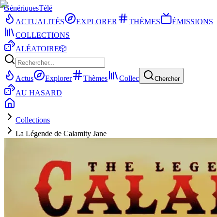
Génériques
Télé
ACTUALITÉS
EXPLORER
THÈMES
ÉMISSIONS
COLLECTIONS
ALÉATOIRE
🎲
Actus
Explorer
Thèmes
Collec
Chercher
AU HASARD
Collections
La Légende de Calamity Jane