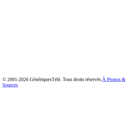
Ayashi no Ceres
2000
© 2001-
2026
GénériquesTélé. Tous droits réservés.
À Propos &
Sources