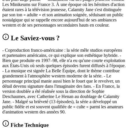
Les Minikeums sur France 3. À une époque où les héroïnes d'action
étaient rares à la télévision jeunesse, Calamity Jane s'est distinguée
par son ton « adulte » et son animation soignée, séduisant un public
nostalgique qui se rappelle encore aujourd'hui de ses ambiances
western et de ses personnages secondaires hauts en couleur.
Le Saviez-vous ?
- Coproduction franco-américaine : la série mêle studios européens
et partenaires américains, ce qui explique son esthétique hybride. -
Bien que produite en 1997–98, elle n'a eu qu'une courte exploitation
aux États-Unis où seuls quelques épisodes furent diffusés à l'époque.
- La musique est signée La Belle Équipe, dont le thème contribue
grandement à l'atmosphère western moderne de la série. - Le
personnage principal manie aussi bien le fouet que le revolver, un
détail devenu signature dans l'imaginaire des fans. - En France, la
version doublée a été réalisée sous la direction de Sophie
Deschaumes, avec Catherine Le Henan au doublage de Calamity
Jane. - Malgré sa brièveté (13 épisodes), la série a développé un
public fidèle et est souvent qualifiée de « culte » parmi les amateurs
d'animation western des années 90.
Fiche Technique