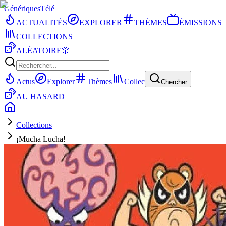
Génériques
Télé
ACTUALITÉS
EXPLORER
THÈMES
ÉMISSIONS
COLLECTIONS
ALÉATOIRE
🎲
Actus
Explorer
Thèmes
Collec
Chercher
AU HASARD
Collections
¡Mucha Lucha!