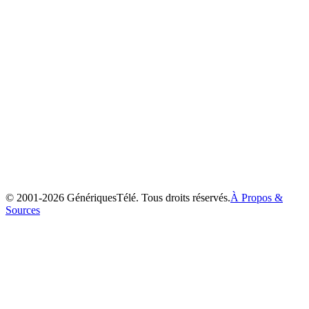
Max et Ruby
2002
© 2001-
2026
GénériquesTélé. Tous droits réservés.
À Propos &
Sources