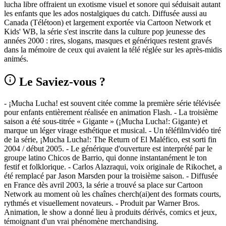
lucha libre offraient un exotisme visuel et sonore qui séduisait autant
les enfants que les ados nostalgiques du catch. Diffusée aussi au
Canada (Télétoon) et largement exportée via Cartoon Network et
Kids' WB, la série s'est inscrite dans la culture pop jeunesse des
années 2000 : rires, slogans, masques et génériques restent gravés
dans la mémoire de ceux qui avaient la télé réglée sur les après-midis
animés.
Le Saviez-vous ?
- ¡Mucha Lucha! est souvent citée comme la première série télévisée
pour enfants entièrement réalisée en animation Flash. - La troisième
saison a été sous-titrée « Gigante » (¡Mucha Lucha!: Gigante) et
marque un léger virage esthétique et musical. - Un téléfilm/vidéo tiré
de la série, ¡Mucha Lucha!: The Return of El Maléfico, est sorti fin
2004 / début 2005. - Le générique d'ouverture est interprété par le
groupe latino Chicos de Barrio, qui donne instantanément le ton
festif et folklorique. - Carlos Alazraqui, voix originale de Rikochet, a
été remplacé par Jason Marsden pour la troisième saison. - Diffusée
en France dès avril 2003, la série a trouvé sa place sur Cartoon
Network au moment où les chaînes cherch(ai)ent des formats courts,
rythmés et visuellement novateurs. - Produit par Warner Bros.
Animation, le show a donné lieu à produits dérivés, comics et jeux,
témoignant d'un vrai phénomène merchandising.