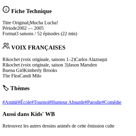
Fiche Technique
Titre Original
¡Mucha Lucha!
Période
2002
— 2005
Format
3 saisons
/
52 épisodes
(22 min)
VOIX FRANÇAISES
Rikochet (voix originale, saisons 1–2)
Carlos Alazraqui
Rikochet (voix originale, saison 3)
Jason Marsden
Buena Girl
Kimberly Brooks
The Flea
Candi Milo
🏷️ Thèmes
#
Amitié
#
École
#
Tournoi
#
Humour Absurde
#
Parodie
#
Comédie
Aussi dans Kids' WB
Retrouvez les autres dessins animés de cette émission culte