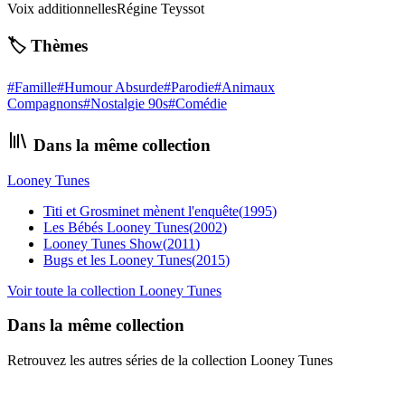
Voix additionnelles
Régine Teyssot
🏷️ Thèmes
#
Famille
#
Humour Absurde
#
Parodie
#
Animaux
Compagnons
#
Nostalgie 90s
#
Comédie
Dans la même collection
Looney Tunes
Titi et Grosminet mènent l'enquête
(
1995
)
Les Bébés Looney Tunes
(
2002
)
Looney Tunes Show
(
2011
)
Bugs et les Looney Tunes
(
2015
)
Voir toute la collection
Looney Tunes
Dans la même collection
Retrouvez les autres séries de la collection Looney Tunes