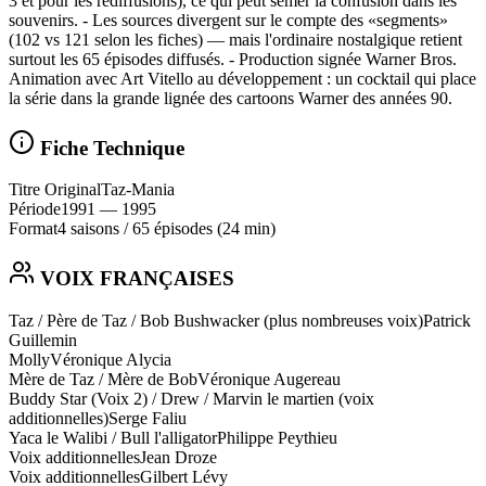
3 et pour les rediffusions), ce qui peut semer la confusion dans les
souvenirs. - Les sources divergent sur le compte des «segments»
(102 vs 121 selon les fiches) — mais l'ordinaire nostalgique retient
surtout les 65 épisodes diffusés. - Production signée Warner Bros.
Animation avec Art Vitello au développement : un cocktail qui place
la série dans la grande lignée des cartoons Warner des années 90.
Fiche Technique
Titre Original
Taz-Mania
Période
1991
— 1995
Format
4 saisons
/
65 épisodes
(24 min)
VOIX FRANÇAISES
Taz / Père de Taz / Bob Bushwacker (plus nombreuses voix)
Patrick
Guillemin
Molly
Véronique Alycia
Mère de Taz / Mère de Bob
Véronique Augereau
Buddy Star (Voix 2) / Drew / Marvin le martien (voix
additionnelles)
Serge Faliu
Yaca le Walibi / Bull l'alligator
Philippe Peythieu
Voix additionnelles
Jean Droze
Voix additionnelles
Gilbert Lévy