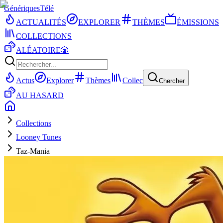
Génériques
Télé
ACTUALITÉS
EXPLORER
THÈMES
ÉMISSIONS
COLLECTIONS
ALÉATOIRE
🎲
Actus
Explorer
Thèmes
Collec
Chercher
AU HASARD
Collections
Looney Tunes
Taz-Mania