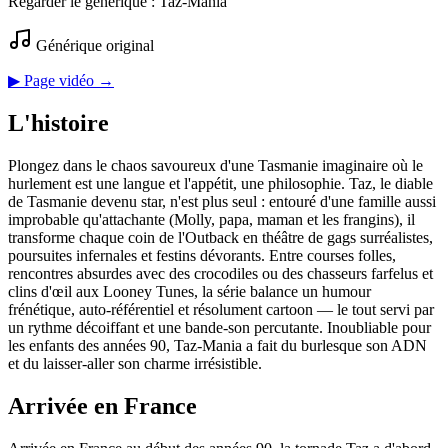
Regarder le générique :
Taz-Mania
Générique original
▶ Page vidéo →
L'histoire
Plongez dans le chaos savoureux d'une Tasmanie imaginaire où le
hurlement est une langue et l'appétit, une philosophie. Taz, le diable
de Tasmanie devenu star, n'est plus seul : entouré d'une famille aussi
improbable qu'attachante (Molly, papa, maman et les frangins), il
transforme chaque coin de l'Outback en théâtre de gags surréalistes,
poursuites infernales et festins dévorants. Entre courses folles,
rencontres absurdes avec des crocodiles ou des chasseurs farfelus et
clins d'œil aux Looney Tunes, la série balance un humour
frénétique, auto-référentiel et résolument cartoon — le tout servi par
un rythme décoiffant et une bande-son percutante. Inoubliable pour
les enfants des années 90, Taz-Mania a fait du burlesque son ADN
et du laisser-aller son charme irrésistible.
Arrivée en France