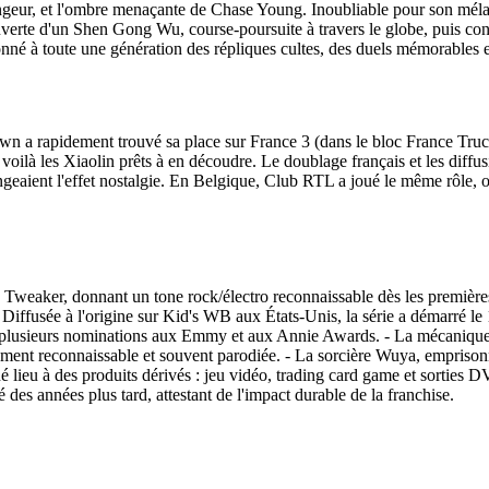
engeur, et l'ombre menaçante de Chase Young. Inoubliable pour son méla
erte d'un Shen Gong Wu, course-poursuite à travers le globe, puis co
nné à toute une génération des répliques cultes, des duels mémorables e
a rapidement trouvé sa place sur France 3 (dans le bloc France Truc) a
 voilà les Xiaolin prêts à en découdre. Le doublage français et les diffus
longeaient l'effet nostalgie. En Belgique, Club RTL a joué le même rôle
 Tweaker, donnant un tone rock/électro reconnaissable dès les première
 Diffusée à l'origine sur Kid's WB aux États-Unis, la série a démarré le
sieurs nominations aux Emmy et aux Annie Awards. - La mécanique 
 reconnaissable et souvent parodiée. - La sorcière Wuya, emprisonnée
é lieu à des produits dérivés : jeu vidéo, trading card game et sorties
 des années plus tard, attestant de l'impact durable de la franchise.