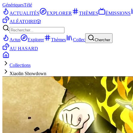
Génériques
Télé
ACTUALITÉS
EXPLORER
THÈMES
ÉMISSIONS
ALÉATOIRE
🎲
Actus
Explorer
Thèmes
Collec
Chercher
AU HASARD
Collections
Xiaolin Showdown