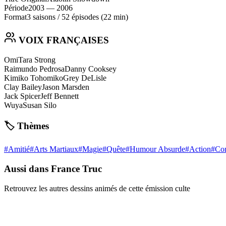
Période
2003
— 2006
Format
3 saisons
/
52 épisodes
(22 min)
VOIX FRANÇAISES
Omi
Tara Strong
Raimundo Pedrosa
Danny Cooksey
Kimiko Tohomiko
Grey DeLisle
Clay Bailey
Jason Marsden
Jack Spicer
Jeff Bennett
Wuya
Susan Silo
🏷️ Thèmes
#
Amitié
#
Arts Martiaux
#
Magie
#
Quête
#
Humour Absurde
#
Action
#
Co
Aussi dans France Truc
Retrouvez les autres dessins animés de cette émission culte