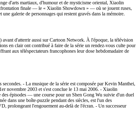
nge d'arts martiaux, d'humour et de mysticisme oriental, Xiaolin
nfrontation finale — le « Xiaolin Showdown » — où se jouent ruses,
t une galerie de personnages qui restent gravés dans la mémoire.
vant d'atterrir aussi sur Cartoon Network. À l'époque, la télévision
ions en clair ont contribué à faire de la série un rendez-vous culte pour
, offrant aux téléspectateurs francophones leur dose hebdomadaire de
s secondes. - La musique de la série est composée par Kevin Manthei,
 1er novembre 2003 et s'est conclue le 13 mai 2006. - Xiaolin
des épisodes — une course pour un Shen Gong Wu suivie d'un duel
 dans une boîte-puzzle pendant des siècles, est l'un des
 DVD, prolongeant l'engouement au-delà de l'écran. - Un successeur