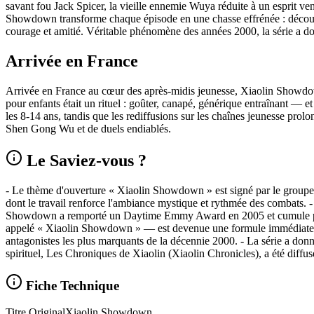
savant fou Jack Spicer, la vieille ennemie Wuya réduite à un esprit v
Showdown transforme chaque épisode en une chasse effrénée : découv
courage et amitié. Véritable phénomène des années 2000, la série a do
Arrivée en France
Arrivée en France au cœur des après-midis jeunesse, Xiaolin Showdown 
pour enfants était un rituel : goûter, canapé, générique entraînant — et
les 8-14 ans, tandis que les rediffusions sur les chaînes jeunesse pro
Shen Gong Wu et de duels endiablés.
Le Saviez-vous ?
- Le thème d'ouverture « Xiaolin Showdown » est signé par le groupe
dont le travail renforce l'ambiance mystique et rythmée des combats. -
Showdown a remporté un Daytime Emmy Award en 2005 et cumule plu
appelé « Xiaolin Showdown » — est devenue une formule immédiatement
antagonistes les plus marquants de la décennie 2000. - La série a donn
spirituel, Les Chroniques de Xiaolin (Xiaolin Chronicles), a été diffusé
Fiche Technique
Titre Original
Xiaolin Showdown