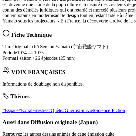
est devenue une icône de la pop-culture et a inspiré des créateurs de j
connu des démêlés juridiques qui ont retardé et morcelé plusieurs pro
contemporains en modernisant le design tout en restant fidèle à l'âme d
Yamato sous les projecteurs. - En France, la découverte tardive de la s
Fiche Technique
Titre Original
Uchū Senkan Yamato (宇宙戦艦ヤマト)
Période
1974
— 1975
Format
1 saison
/
26 épisodes
(25 min)
VOIX FRANÇAISES
Informations de doublage non disponibles.
🏷️ Thèmes
#
Espace
#
Extraterrestres
#
Quête
#
Guerre
#
Survie
#
Science-Fiction
Aussi dans Diffusion originale (Japon)
Retrouvez les autres dessins animés de cette émission culte