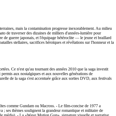
uterraines, mais la contamination progresse inexorablement. Au milieu
ato de traverser des dizaines de milliers d'années-lumière pour
 de guerre japonais, et l'équipage hétéroclite — le jeune et braillard
lles stellaires, sacrifices héroïques et révélations sur l'honneur et la
tées. Ce n'est qu'au tournant des années 2010 que la saga investit
nt permis aux nostalgiques et aux nouvelles générations de
turelle de la saga s'est accentuée grâce aux sorties DVD, aux festivals
s adultes comme Gundam ou Macross. - Le film-concise de 1977 a
 ; ses thèmes soulignent la grandeur romantique et militaire de
r le média). - La «Wave Motion Gun», signature visuelle et narrative,