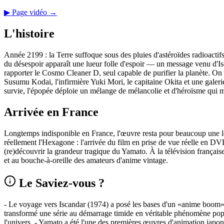
▶ Page vidéo →
L'histoire
Année 2199 : la Terre suffoque sous des pluies d'astéroïdes radioacti
du désespoir apparaît une lueur folle d'espoir — un message venu d'Isc
rapporter le Cosmo Cleaner D, seul capable de purifier la planète. On e
Susumu Kodai, l'infirmière Yuki Mori, le capitaine Okita et une galerie
survie, l'épopée déploie un mélange de mélancolie et d'héroïsme qui 
Arrivée en France
Longtemps indisponible en France, l'œuvre resta pour beaucoup une lég
réellement l'Hexagone : l'arrivée du film en prise de vue réelle en DV
(re)découvrir la grandeur tragique du Yamato. À la télévision française,
et au bouche-à-oreille des amateurs d'anime vintage.
Le Saviez-vous ?
- Le voyage vers Iscandar (1974) a posé les bases d'un «anime boom» :
transformé une série au démarrage timide en véritable phénomène popu
l'univers. - Yamato a été l'une des premières œuvres d'animation japona