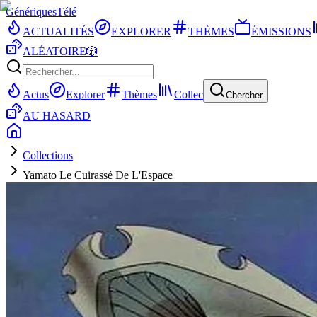
Génériques
Télé
ACTUALITÉS
EXPLORER
THÈMES
ÉMISSIONS
ALÉATOIRE
🎲
Actus
Explorer
Thèmes
Collec
Chercher
AU HASARD
Collections
Yamato Le Cuirassé De L'Espace