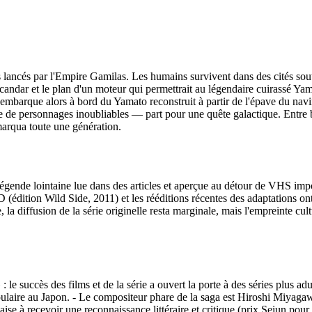
fs lancés par l'Empire Gamilas. Les humains survivent dans des cités so
andar et le plan d'un moteur qui permettrait au légendaire cuirassé Yam
mbarque alors à bord du Yamato reconstruit à partir de l'épave du navire
 de personnages inoubliables — part pour une quête galactique. Entre batai
marqua toute une génération.
ende lointaine lue dans des articles et aperçue au détour de VHS impor
D (édition Wild Side, 2011) et les rééditions récentes des adaptations o
 la diffusion de la série originelle resta marginale, mais l'empreinte cul
 le succès des films et de la série a ouvert la porte à des séries plu
laire au Japon. - Le compositeur phare de la saga est Hiroshi Miyagawa
ise à recevoir une reconnaissance littéraire et critique (prix Seiun pou