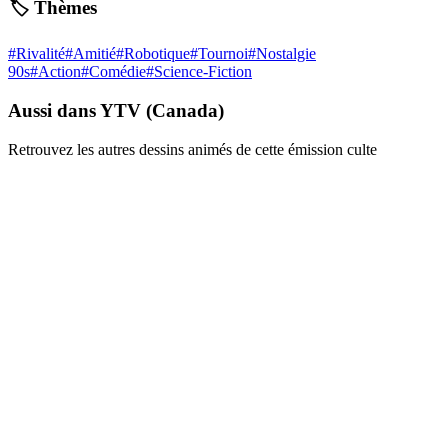
🏷️ Thèmes
#
Rivalité
#
Amitié
#
Robotique
#
Tournoi
#
Nostalgie
90s
#
Action
#
Comédie
#
Science-Fiction
Aussi dans YTV (Canada)
Retrouvez les autres dessins animés de cette émission culte