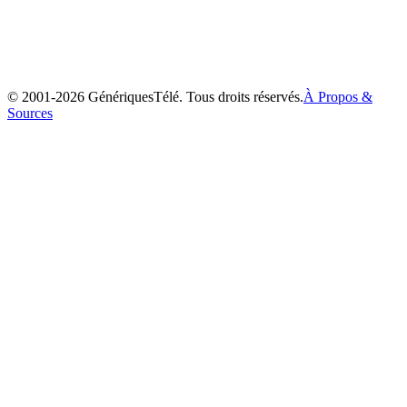
Ayashi no Ceres
2000
© 2001-
2026
GénériquesTélé. Tous droits réservés.
À Propos &
Sources