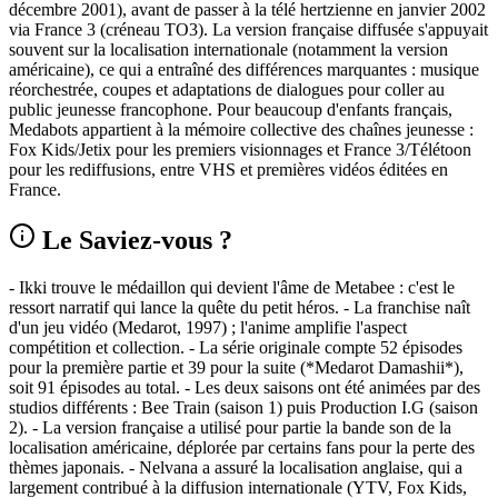
décembre 2001), avant de passer à la télé hertzienne en janvier 2002
via France 3 (créneau TO3). La version française diffusée s'appuyait
souvent sur la localisation internationale (notamment la version
américaine), ce qui a entraîné des différences marquantes : musique
réorchestrée, coupes et adaptations de dialogues pour coller au
public jeunesse francophone. Pour beaucoup d'enfants français,
Medabots appartient à la mémoire collective des chaînes jeunesse :
Fox Kids/Jetix pour les premiers visionnages et France 3/Télétoon
pour les rediffusions, entre VHS et premières vidéos éditées en
France.
Le Saviez-vous ?
- Ikki trouve le médaillon qui devient l'âme de Metabee : c'est le
ressort narratif qui lance la quête du petit héros. - La franchise naît
d'un jeu vidéo (Medarot, 1997) ; l'anime amplifie l'aspect
compétition et collection. - La série originale compte 52 épisodes
pour la première partie et 39 pour la suite (*Medarot Damashii*),
soit 91 épisodes au total. - Les deux saisons ont été animées par des
studios différents : Bee Train (saison 1) puis Production I.G (saison
2). - La version française a utilisé pour partie la bande son de la
localisation américaine, déplorée par certains fans pour la perte des
thèmes japonais. - Nelvana a assuré la localisation anglaise, qui a
largement contribué à la diffusion internationale (YTV, Fox Kids,