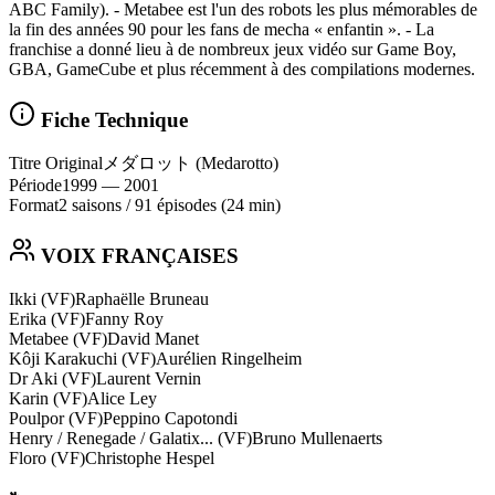
ABC Family). - Metabee est l'un des robots les plus mémorables de
la fin des années 90 pour les fans de mecha « enfantin ». - La
franchise a donné lieu à de nombreux jeux vidéo sur Game Boy,
GBA, GameCube et plus récemment à des compilations modernes.
Fiche Technique
Titre Original
メダロット (Medarotto)
Période
1999
— 2001
Format
2 saisons
/
91 épisodes
(24 min)
VOIX FRANÇAISES
Ikki (VF)
Raphaëlle Bruneau
Erika (VF)
Fanny Roy
Metabee (VF)
David Manet
Kôji Karakuchi (VF)
Aurélien Ringelheim
Dr Aki (VF)
Laurent Vernin
Karin (VF)
Alice Ley
Poulpor (VF)
Peppino Capotondi
Henry / Renegade / Galatix... (VF)
Bruno Mullenaerts
Floro (VF)
Christophe Hespel