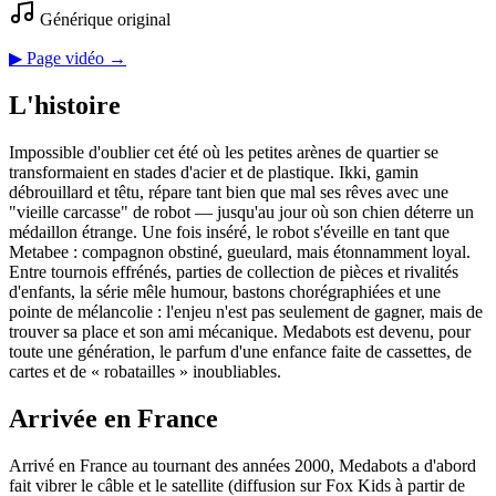
Générique original
▶ Page vidéo →
L'histoire
Impossible d'oublier cet été où les petites arènes de quartier se
transformaient en stades d'acier et de plastique. Ikki, gamin
débrouillard et têtu, répare tant bien que mal ses rêves avec une
"vieille carcasse" de robot — jusqu'au jour où son chien déterre un
médaillon étrange. Une fois inséré, le robot s'éveille en tant que
Metabee : compagnon obstiné, gueulard, mais étonnamment loyal.
Entre tournois effrénés, parties de collection de pièces et rivalités
d'enfants, la série mêle humour, bastons chorégraphiées et une
pointe de mélancolie : l'enjeu n'est pas seulement de gagner, mais de
trouver sa place et son ami mécanique. Medabots est devenu, pour
toute une génération, le parfum d'une enfance faite de cassettes, de
cartes et de « robatailles » inoubliables.
Arrivée en France
Arrivé en France au tournant des années 2000, Medabots a d'abord
fait vibrer le câble et le satellite (diffusion sur Fox Kids à partir de