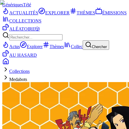
Génériques
Télé
ACTUALITÉS
EXPLORER
THÈMES
ÉMISSIONS
COLLECTIONS
ALÉATOIRE
🎲
Actus
Explorer
Thèmes
Collec
Chercher
AU HASARD
Collections
Medabots