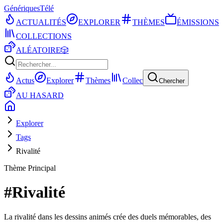
Génériques
Télé
ACTUALITÉS
EXPLORER
THÈMES
ÉMISSIONS
COLLECTIONS
ALÉATOIRE
🎲
Actus
Explorer
Thèmes
Collec
Chercher
AU HASARD
Explorer
Tags
Rivalité
Thème Principal
#
Rivalité
La rivalité dans les dessins animés crée des duels mémorables, des