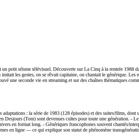
 un petit séisme télévisuel. Découverte sur La Cinq à la rentrée 1988 dan
on imitait les gestes, on se rêvait capitaine, on chantait le générique. L
a trouvé une seconde vie en streaming et sur des chaînes thématiques com
adaptations : la série de 1983 (128 épisodes) et des suites/films, dont
en Desjours (Tom) sont devenues cultes pour toute une génération. - L
ivers en format long. - Génériques francophones souvent chantés/interprété
es en ligne — ce qui explique son statut de phénomène transgénération