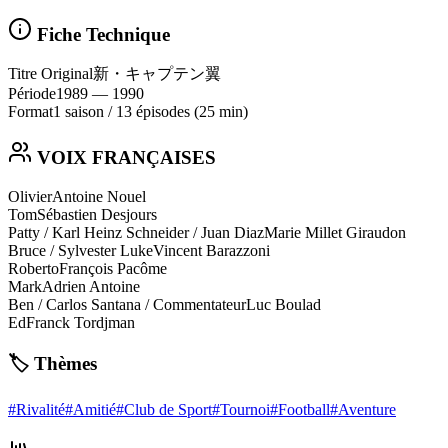
Fiche Technique
Titre Original
新・キャプテン翼
Période
1989
— 1990
Format
1 saison
/
13 épisodes
(25 min)
VOIX FRANÇAISES
Olivier
Antoine Nouel
Tom
Sébastien Desjours
Patty / Karl Heinz Schneider / Juan Diaz
Marie Millet Giraudon
Bruce / Sylvester Luke
Vincent Barazzoni
Roberto
François Pacôme
Mark
Adrien Antoine
Ben / Carlos Santana / Commentateur
Luc Boulad
Ed
Franck Tordjman
🏷️ Thèmes
#
Rivalité
#
Amitié
#
Club de Sport
#
Tournoi
#
Football
#
Aventure