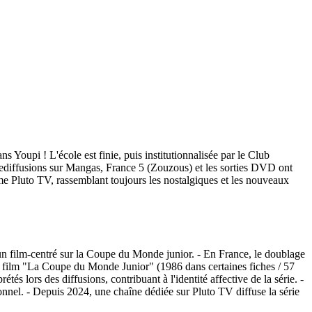
s Youpi ! L'école est finie, puis institutionnalisée par le Club
es rediffusions sur Mangas, France 5 (Zouzous) et les sorties DVD ont
me Pluto TV, rassemblant toujours les nostalgiques et les nouveaux
 un film-centré sur la Coupe du Monde junior. - En France, le doublage
e film "La Coupe du Monde Junior" (1986 dans certaines fiches / 57
s lors des diffusions, contribuant à l'identité affective de la série. -
nel. - Depuis 2024, une chaîne dédiée sur Pluto TV diffuse la série