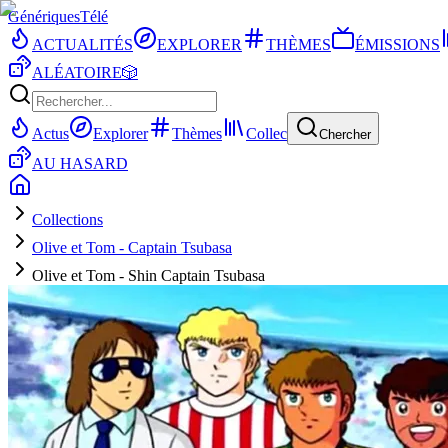
Génériques
Télé
ACTUALITÉS
EXPLORER
THÈMES
ÉMISSIONS
ALÉATOIRE
🎲
Actus
Explorer
Thèmes
Collec
Chercher
AU HASARD
Collections
Olive et Tom - Captain Tsubasa
Olive et Tom - Shin Captain Tsubasa