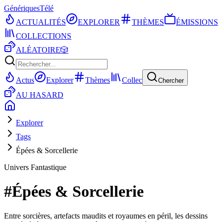
Génériques
Télé
ACTUALITÉS
EXPLORER
THÈMES
ÉMISSIONS
COLLECTIONS
ALÉATOIRE
🎲
Actus
Explorer
Thèmes
Collec
Chercher
AU HASARD
Explorer
Tags
Épées & Sorcellerie
Univers Fantastique
#
Épées & Sorcellerie
Entre sorcières, artefacts maudits et royaumes en péril, les dessins