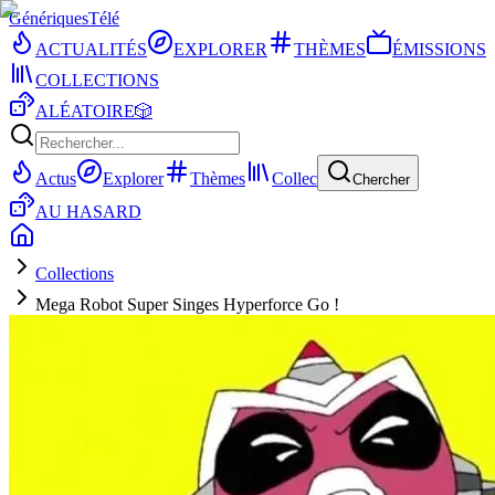
Génériques
Télé
ACTUALITÉS
EXPLORER
THÈMES
ÉMISSIONS
COLLECTIONS
ALÉATOIRE
🎲
Actus
Explorer
Thèmes
Collec
Chercher
AU HASARD
Collections
Mega Robot Super Singes Hyperforce Go !