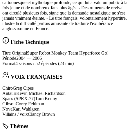
cartoonesque et mythologie profonde, ce qui lui a valu un public à la
fois jeune et de nombreux fans plus âgés. - Des rumeurs de revival
ont circulé plusieurs fois, signe que la demande nostalgique ne s'est
jamais vraiment éteinte. - Le titre français, volontairement hypertitre,
illustre la difficulté parfois amusante de traduire l'exubérance
anglo‑saxonne en France.
Fiche Technique
Titre Original
Super Robot Monkey Team Hyperforce Go!
Période
2004
— 2006
Format
4 saisons
/
52 épisodes
(23 min)
VOIX FRANÇAISES
Chiro
Greg Cipes
Antauri
Kevin Michael Richardson
Sparx (SPRX-77)
Tom Kenny
Gibson
Corey Feldman
Nova
Kari Wahlgren
Villains / voix
Clancy Brown
🏷️ Thèmes