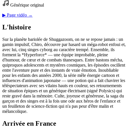
Générique original
▶ Page vidéo →
L'histoire
Sur la planète bariolée de Shuggazoom, on ne se repose jamais : un
gamin impulsif, Chiro, découvre par hasard un méga-robot enfoui et,
avec lui, cinq singes cyborg au caractère trempé. Ensemble, ils
forment la *Hyperforce* — une équipe improbable, pleine
d'humour, de cœur et de combats titanesques. Entre bastons mécha,
quiproquos adolescents et mystères cosmiques, les épisodes oscillent
entre l'aventure pure et des instants de vraie émotion. Inoubliable
pour les enfants des années 2000, la série mêle énergie cartoon et
influences d'animation japonaise — une potion qui a fait chavirer les
téléspectateurs avec ses vilains hauts en couleur, ses retournements
de situation épiques et un générique électrisant (signé Polysics) qui
reste gravé dans la mémoire. Culte, joyeuse et généreuse, la saga du
garçon et des singes est à la fois une ode aux héros de l'enfance et
un feuilleton de science‑fiction qui n'a pas peur d'être malin et
mélancolique.
Arrivée en France