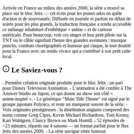
Arrivée en France au milieu des années 2000, la série a trouvé sa
place sur le bloc Jetix — cet écrin pour les jeunes ados en quête
d'action et de nouveautés. Diffusée en journée et parfois en début de
soirée pour les plus grands, la traduction française a rendu accessible
ce mélange inhabituel d'esthétique « anime » et de cartoon
américain. Pour beaucoup, voir ces singes et leur petit pilote sur la
TNT ou le câble signifiait l'heure des grandes aventures : musique
punchy, combats chorégraphiés et humour qui claque, le tout doublé
pour la France avec un rendu vivace qui a contribué à son petit culte
local.
Le Saviez-vous ?
- Première création originale produite pour le bloc Jetix : un pari
pour Disney Television Animation. - L'animation a été confiée à The
Answer Studio au Japon, ce qui donne au show son côté «
anime‑inspiré ». - Le générique "Main Title Theme" est signé par le
groupe japonais Polysics, et reste un marqueur sonore de la série. -
Voix originales prestigieuses : la distribution anglaise comprend des
noms comme Greg Cipes, Kevin Michael Richardson, Tom Kenny,
Kari Wahlgren, Clancy Brown ou Mark Hamill. - 52 épisodes de
~23 minutes, répartis sur 4 saisons — un format parfait pour le flux
Jetix des années 2000. - La série navigue entre humour