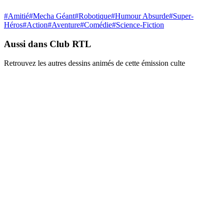
#
Amitié
#
Mecha Géant
#
Robotique
#
Humour Absurde
#
Super-
Héros
#
Action
#
Aventure
#
Comédie
#
Science-Fiction
Aussi dans Club RTL
Retrouvez les autres dessins animés de cette émission culte