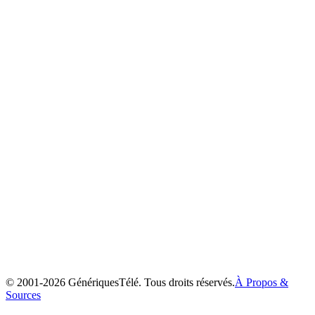
Ayashi no Ceres
2000
© 2001-
2026
GénériquesTélé. Tous droits réservés.
À Propos &
Sources