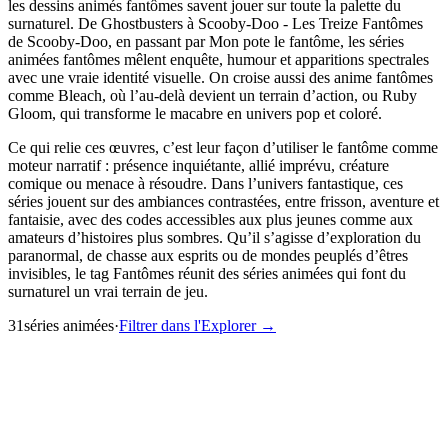
les dessins animés fantômes savent jouer sur toute la palette du
surnaturel. De Ghostbusters à Scooby-Doo - Les Treize Fantômes
de Scooby-Doo, en passant par Mon pote le fantôme, les séries
animées fantômes mêlent enquête, humour et apparitions spectrales
avec une vraie identité visuelle. On croise aussi des anime fantômes
comme Bleach, où l’au-delà devient un terrain d’action, ou Ruby
Gloom, qui transforme le macabre en univers pop et coloré.
Ce qui relie ces œuvres, c’est leur façon d’utiliser le fantôme comme
moteur narratif : présence inquiétante, allié imprévu, créature
comique ou menace à résoudre. Dans l’univers fantastique, ces
séries jouent sur des ambiances contrastées, entre frisson, aventure et
fantaisie, avec des codes accessibles aux plus jeunes comme aux
amateurs d’histoires plus sombres. Qu’il s’agisse d’exploration du
paranormal, de chasse aux esprits ou de mondes peuplés d’êtres
invisibles, le tag Fantômes réunit des séries animées qui font du
surnaturel un vrai terrain de jeu.
31
série
s
animée
s
·
Filtrer dans l'Explorer →