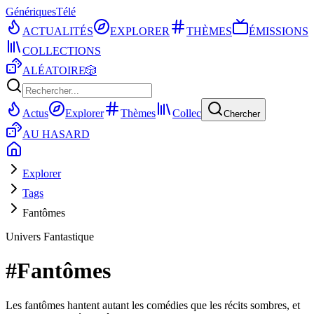
Génériques
Télé
ACTUALITÉS
EXPLORER
THÈMES
ÉMISSIONS
COLLECTIONS
ALÉATOIRE
🎲
Actus
Explorer
Thèmes
Collec
Chercher
AU HASARD
Explorer
Tags
Fantômes
Univers Fantastique
#
Fantômes
Les fantômes hantent autant les comédies que les récits sombres, et